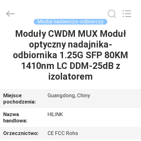
Shenzhen
HiLink
Technology
Co.,Ltd..
All
Moduł nadawczo-odbiorczy
Rights
Reserved.
Moduły CWDM MUX Moduł
DO
optyczny nadajnika-
DOMU
odbiornika 1.25G SFP 80KM
PRODUKTY
1410nm LC DDM-25dB z
izolatorem
O
NAS
Miejsce
Guangdong, Chiny
pochodzenia:
WYCIECZKA
Nazwa
HILINK
handlowa:
PO
Orzecznictwo:
CE FCC Rohs
FABRYCE