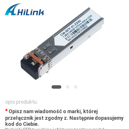
O
WYCENĘ
SITEMAP
POLITYKA
PRYWATNOŚCI
opis produktu
*
Opisz nam wiadomość o marki, której
przełącznik jest zgodny z. Następnie
dopasujemy
kod do Ciebie.