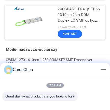
200GBASE-FR4 QSFP56
1310nm 2km DOM
Duplex LC SMF optyczny
moduł nadawczo-
Zbywalny MOQ:1 szt.
odbiorczy
KONTAKT
Moduł nadawczo-odbiorczy
CWDM 1270-1610nm 1,25G 80KM SFP SMF Transceiver
1000base
Carol Chen
60-kilometrowy optyczny transceiver QSFP + Ethernet,
podłączany na gorąco, dupleks LC 40 Gb / s
7:19 AM
Złącze MPO Optyczne moduły nadawczo-odbiorcze Hilink
100G QSFP28 SR4 100M FTTX
Good day, what product are you looking for?
popularne kategorie
Wszystko