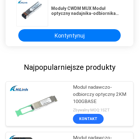
Moduły CWDM MUX Moduł
optyczny nadajnika-odbiornika
1.25G SFP 80KM 1410nm LC DDM-
25dB z izolatorem
Kontyntynuj
Najpopularniejsze produkty
Moduł nadawczo-
odbiorczy optyczny 2KM
100GBASE
Zbywalny MOQ:1SZT
KONTAKT
Moduł nadawczo-