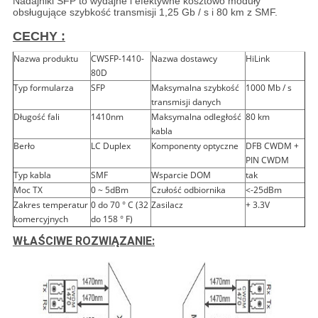
Nadajniki SFP to wydajne i efektywne kosztowo moduły
obsługujące szybkość transmisji 1,25 Gb / s i 80 km z SMF.
CECHY :
Nazwa produktu
CWSFP-1410-
Nazwa dostawcy
HiLink
80D
Typ formularza
SFP
Maksymalna szybkość
1000 Mb / s
transmisji danych
Długość fali
1410nm
Maksymalna odległość
80 km
kabla
Berło
LC Duplex
Komponenty optyczne
DFB CWDM +
PIN CWDM
Typ kabla
SMF
Wsparcie DOM
tak
Moc TX
0 ~ 5dBm
Czułość odbiornika
<-25dBm
Zakres temperatur
0 do 70 ° C (32
Zasilacz
+ 3.3V
komercyjnych
do 158 ° F)
WŁAŚCIWE ROZWIĄZANIE: