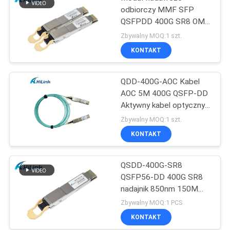
odbiorczy MMF SFP
QSFPDD 400G SR8 OM3
70M OM4 100M
Zbywalny MOQ:1 szt.
KONTAKT
QDD-400G-AOC Kabel
AOC 5M 400G QSFP-DD
Aktywny kabel optyczny
dostosowany
Zbywalny MOQ:1 szt.
KONTAKT
QSDD-400G-SR8
QSFP56-DD 400G SR8
nadajnik 850nm 150M
MPT/MPO-16 DOM
Zbywalny MOQ:1 PCS
KONTAKT