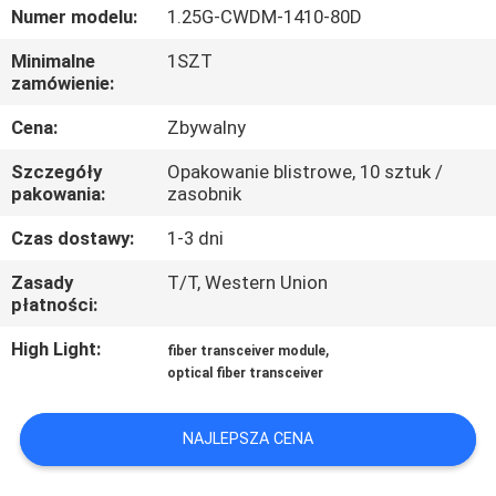
Numer modelu:
1.25G-CWDM-1410-80D
KONTROLA
Minimalne
1SZT
zamówienie:
JAKOŚCI
Cena:
Zbywalny
SKONTAKTUJ
Szczegóły
Opakowanie blistrowe, 10 sztuk /
SIĘ
pakowania:
zasobnik
Z
Czas dostawy:
1-3 dni
NAMI
Zasady
T/T, Western Union
płatności:
NOWOŚCI
High Light:
,
fiber transceiver module
optical fiber transceiver
SPRAWY
NAJLEPSZA CENA
POPROŚ