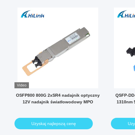
Video
OSFP800 800G 2xSR4 nadajnik optyczny
QSFP-DD
DM
12V nadajnik światłowodowy MPO
1310nm 
Uzyskaj najlepszą cenę
Uzy