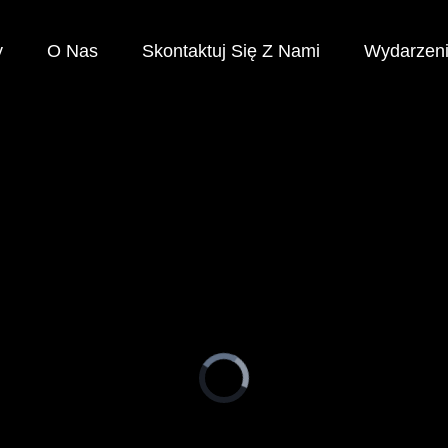
y
O Nas
Skontaktuj Się Z Nami
Wydarzen
Video
Player
is
loading.