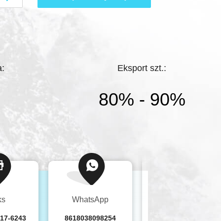
m danych, dostępie do sieci i tak dalej.Za
łównych produktów i wydajności
jemy się również w powiązanych
a:
Eksport szt.:
80% - 90%
ks
WhatsApp
Skype'a
317-6243
8618038098254
xinsteve