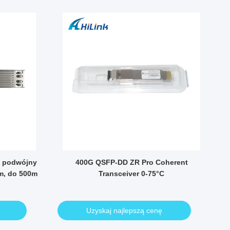
V
, podwójny
400G QSFP-DD ZR Pro Coherent
m, do 500m
Transceiver 0-75°C
4
Uzyskaj najlepszą cenę