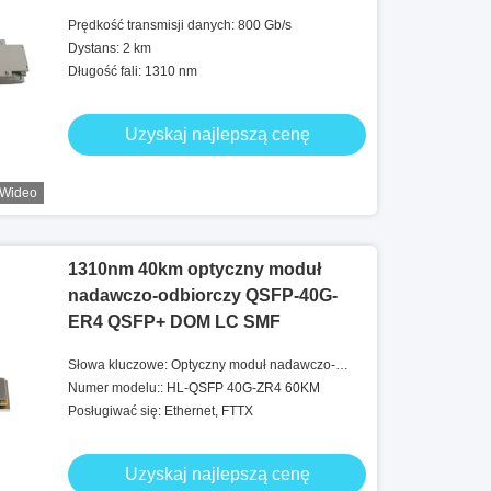
Prędkość transmisji danych: 800 Gb/s
Dystans: 2 km
Długość fali: 1310 nm
Uzyskaj najlepszą cenę
Wideo
1310nm 40km optyczny moduł
nadawczo-odbiorczy QSFP-40G-
ER4 QSFP+ DOM LC SMF
Słowa kluczowe: Optyczny moduł nadawczo-
odbiorczy
Numer modelu:: HL-QSFP 40G-ZR4 60KM
Posługiwać się: Ethernet, FTTX
Uzyskaj najlepszą cenę