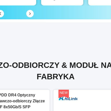
O-ODBIORCZY & MODUŁ N
FABRYKA
PDD DR4 Optyczny
awczo-odbiorczy Złącze
F 8x50Gb/S SFP