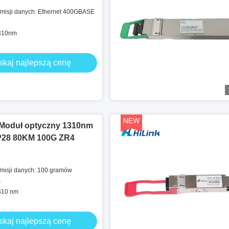
smisji danych: Ethernet 400GBASE
1310nm
skaj najlepszą cenę
 Moduł optyczny 1310nm
28 80KM 100G ZR4
smisji danych: 100 gramów
m
1310 nm
skaj najlepszą cenę