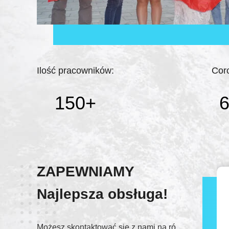
Ilość pracowników:
Cor
150
+
6
ZAPEWNIAMY
Najlepsza obsługa!
WeChat
vici702
Możesz skontaktować się z nami na różne sposoby