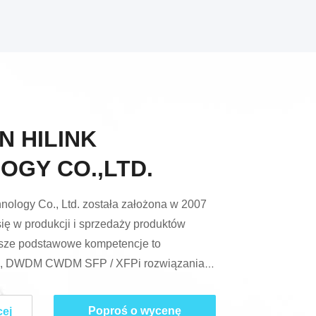
N HILINK
OGY CO.,LTD.
nology Co., Ltd. została założona w 2007
ię w produkcji i sprzedaży produktów
sze podstawowe kompetencje to
, DWDM CWDM SFP / XFPi rozwiązania
DWDM CWDM CFP2 DCO, MPO AAWG
rze mają zastosowanie w chmurze
Poproś o wycenę
cej