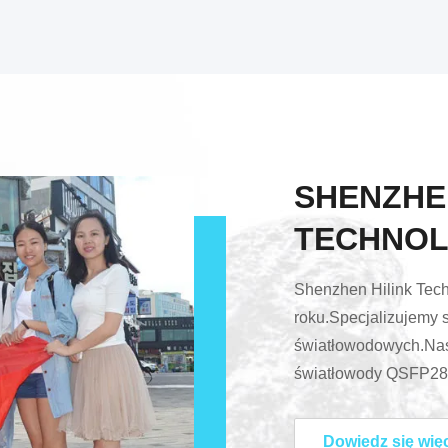
SHENZHE
TECHNOL
Shenzhen Hilink Tech
roku.Specjalizujemy s
światłowodowych.Na
światłowody QSFP28
sieciowe FWDM, 
itpktóre w dużej mie
Dowiedz się wię