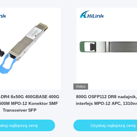
Video
-DR4 8x50G 400GBASE 400G
800G OSFP112 DR8 nadajnik
500M MPO-12 Konektor SMF
interfejs MPO-12 APC, 1310n
Transceiver SFP
skaj najlepszą cenę
Uzyskaj najlepszą cenę