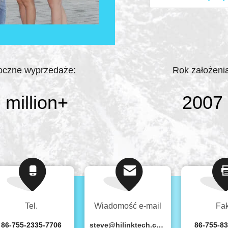
obliczeniowej, centru
ulepszanie naszych g
rozwiązań,Specjalizu
produktach ...
oczne wyprzedaże:
Rok założeni
 million
+
2007
Tel.
Wiadomość e-mail
Fa
86-755-2335-7706
steve@hilinktech.com
86-755-8