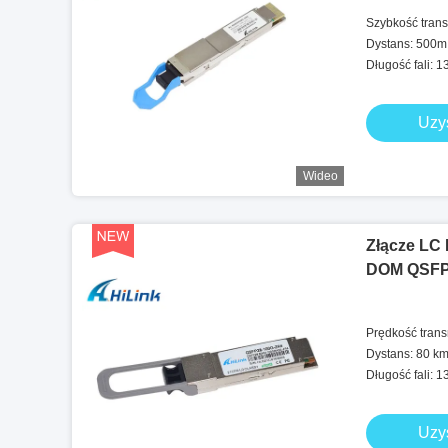
Szybkość tran
Dystans: 500m
Długość fali: 
Uzy
Wideo
Złącze LC
DOM QSFP
Prędkość tran
Dystans: 80 k
Długość fali: 
Uzy