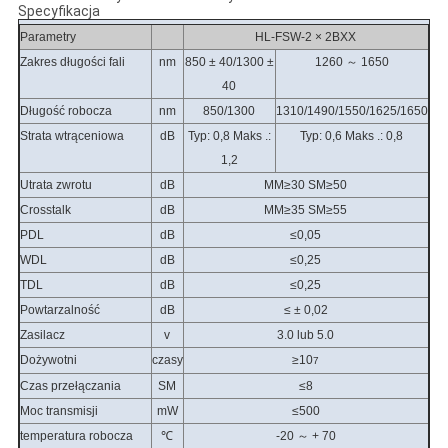
Specyfikacja
Parametry
HL-FSW-2 × 2BXX
Zakres długości fali
nm
850 ± 40/1300 ±
1260 ～ 1650
40
Długość robocza
nm
850/1300
1310/1490/1550/1625/1650
Strata wtrąceniowa
dB
Typ: 0,8 Maks .:
Typ: 0,6 Maks .: 0,8
1,2
Utrata zwrotu
dB
MM≥30 SM≥50
Crosstalk
dB
MM≥35 SM≥55
PDL
dB
≤0,05
WDL
dB
≤0,25
TDL
dB
≤0,25
Powtarzalność
dB
≤ ± 0,02
Zasilacz
v
3.0 lub 5.0
Dożywotni
czasy
≥10
7
Czas przełączania
SM
≤8
Moc transmisji
mW
≤500
temperatura robocza
℃
-20 ～ + 70