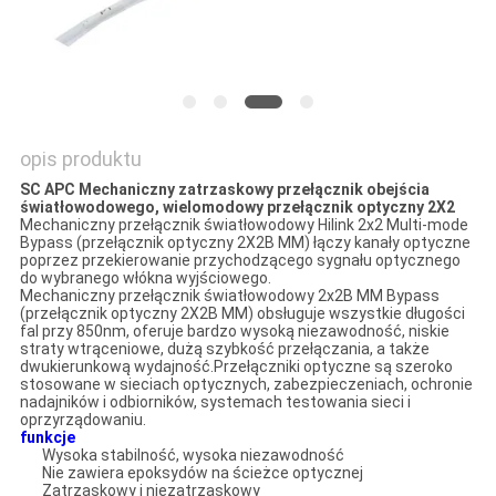
O
WYCENĘ
SITEMAP
opis produktu
SC APC Mechaniczny zatrzaskowy przełącznik obejścia
POLITYKA
światłowodowego, wielomodowy przełącznik optyczny 2X2
Mechaniczny przełącznik światłowodowy Hilink 2x2 Multi-mode
PRYWATNOŚCI
Bypass (przełącznik optyczny 2X2B MM) łączy kanały optyczne
poprzez przekierowanie przychodzącego sygnału optycznego
do wybranego włókna wyjściowego.
Mechaniczny przełącznik światłowodowy 2x2B MM Bypass
(przełącznik optyczny 2X2B MM) obsługuje wszystkie długości
fal przy 850nm, oferuje bardzo wysoką niezawodność, niskie
straty wtrąceniowe, dużą szybkość przełączania, a także
dwukierunkową wydajność.Przełączniki optyczne są szeroko
stosowane w sieciach optycznych, zabezpieczeniach, ochronie
nadajników i odbiorników, systemach testowania sieci i
oprzyrządowaniu.
funkcje
Wysoka stabilność, wysoka niezawodność
Nie zawiera epoksydów na ścieżce optycznej
Zatrzaskowy i niezatrzaskowy