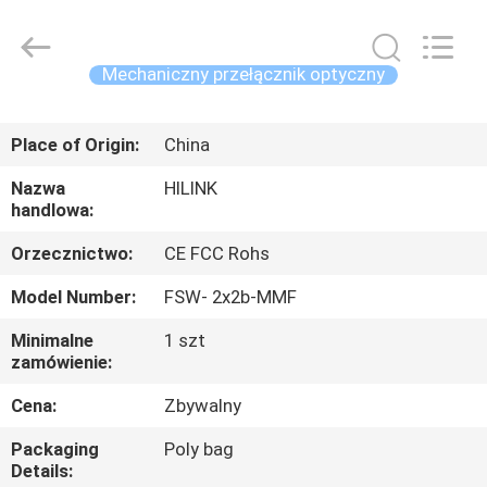
Shenzhen
HiLink
Technology
Co.,Ltd..
All
Mechaniczny przełącznik optyczny
Rights
Reserved.
DO
Place of Origin:
China
DOMU
Nazwa
HILINK
handlowa:
PRODUKTY
Orzecznictwo:
CE FCC Rohs
O
Model Number:
FSW- 2x2b-MMF
NAS
Minimalne
1 szt
zamówienie:
WYCIECZKA
Cena:
Zbywalny
PO
Packaging
Poly bag
FABRYCE
Details: