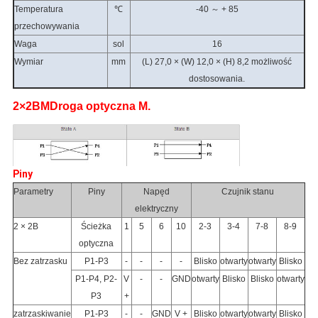
Temperatura
℃
-40 ～ + 85
przechowywania
Waga
sol
16
Wymiar
mm
(L) 27,0 × (W) 12,0 × (H) 8,2 możliwość
dostosowania.
2
×
2B
M
Droga optyczna M.
Piny
Parametry
Piny
Napęd
Czujnik stanu
elektryczny
2 × 2B
Ścieżka
1
5
6
10
2-3
3-4
7-8
8-9
optyczna
Bez zatrzasku
P1-P3
-
-
-
-
Blisko
otwarty
otwarty
Blisko
P1-P4, P2-
V
-
-
GND
otwarty
Blisko
Blisko
otwarty
P3
+
zatrzaskiwanie
P1-P3
-
-
GND
V +
Blisko
otwarty
otwarty
Blisko