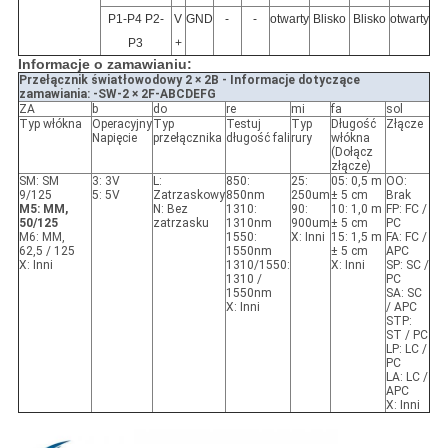
P1-P4 P2-
V
GND
-
-
otwarty
Blisko
Blisko
otwarty
P3
+
Informacje o zamawianiu:
Przełącznik światłowodowy 2 × 2B - Informacje dotyczące
zamawiania: -SW-2 × 2F-ABCDEFG
ZA
b
do
re
mi
fa
sol
Typ włókna
Operacyjny
Typ
Testuj
Typ
Długość
Złącze
Napięcie
przełącznika
długość fali
rury
włókna
(Dołącz
złącze)
SM: SM
3: 3V
L:
850:
25:
05: 0,5 m
OO:
9/125
5: 5V
Zatrzaskowy
850nm
250um
± 5 cm
Brak
M5: MM,
N: Bez
1310:
90:
10: 1,0 m
FP: FC /
50/125
zatrzasku
1310nm
900um
± 5 cm
PC
M6: MM,
1550:
X: Inni
15: 1,5 m
FA: FC /
62,5 / 125
1550nm
± 5 cm
APC
X: Inni
1310/1550:
X: Inni
SP: SC /
1310 /
PC
1550nm
SA: SC
X: Inni
/ APC
STP:
ST / PC
LP: LC /
PC
LA: LC /
APC
X: Inni