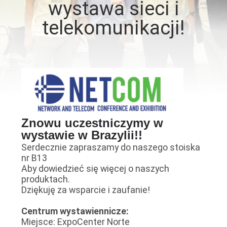
wystawa sieci i
telekomunikacji!
KONTROLA
JAKOŚCI
SKONTAKTUJ
SIĘ
Z
Znowu uczestniczymy w
NAMI
wystawie w Brazylii!!
Serdecznie zapraszamy do naszego stoiska
NOWOŚCI
nr B13
Aby dowiedzieć się więcej o naszych
produktach.
SPRAWY
Dziękuję za wsparcie i zaufanie!
Centrum wystawiennicze:
POPROŚ
Miejsce: ExpoCenter Norte