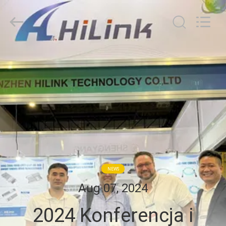
Shenzhen
HiLink
Technology
Co.,Ltd..
All
Rights
Reserved.
DO
DOMU
PRODUKTY
O
NAS
NEWS
WYCIECZKA
Aug 07, 2024
PO
2024 Konferencja i
FABRYCE