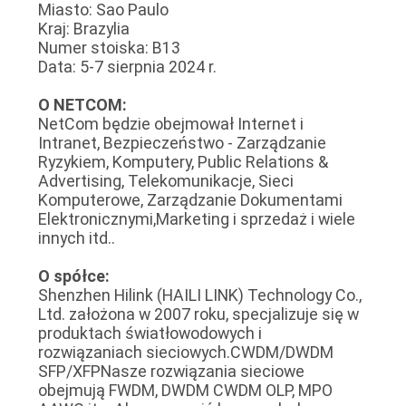
Miasto: Sao Paulo
O
Kraj: Brazylia
Numer stoiska: B13
WYCENĘ
Data: 5-7 sierpnia 2024 r.
O NETCOM:
SITEMAP
NetCom będzie obejmował Internet i
Intranet, Bezpieczeństwo - Zarządzanie
Ryzykiem, Komputery, Public Relations &
POLITYKA
Advertising, Telekomunikacje, Sieci
PRYWATNOŚCI
Komputerowe, Zarządzanie Dokumentami
Elektronicznymi,Marketing i sprzedaż i wiele
innych itd..
O spółce:
Shenzhen Hilink (HAILI LINK) Technology Co.,
Ltd. założona w 2007 roku, specjalizuje się w
produktach światłowodowych i
rozwiązaniach sieciowych.CWDM/DWDM
SFP/XFPNasze rozwiązania sieciowe
obejmują FWDM, DWDM CWDM OLP, MPO