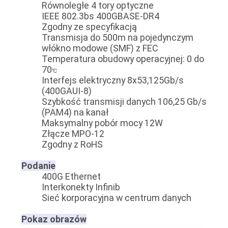
Równoległe 4 tory optyczne
IEEE 802.3bs 400GBASE-DR4
Zgodny ze specyfikacją
Transmisja do 500m na ​​pojedynczym
włókno modowe (SMF) z FEC
Temperatura obudowy operacyjnej: 0 do
70
℃
Interfejs elektryczny 8x53,125Gb/s
(400GAUI-8)
Szybkość transmisji danych 106,25 Gb/s
(PAM4) na kanał
Maksymalny pobór mocy 12W
Złącze MPO-12
Zgodny z RoHS
Podanie
400G Ethernet
Interkonekty Infinib
Sieć korporacyjna w centrum danych
Pokaz obrazów