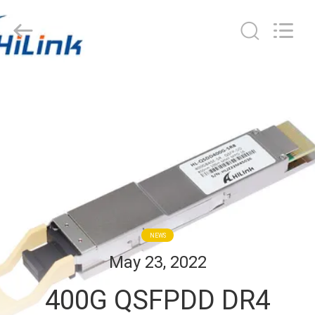
Shenzhen
HiLink
Technology
Co.,Ltd..
All
Rights
Reserved.
DO
DOMU
PRODUKTY
O
NAS
NEWS
WYCIECZKA
May 23, 2022
PO
400G QSFPDD DR4
FABRYCE