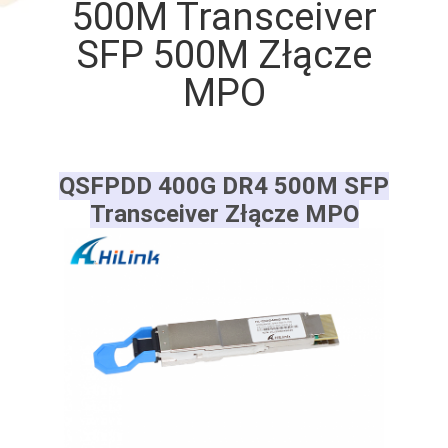
500M Transceiver
SFP 500M Złącze
KONTROLA
JAKOŚCI
MPO
SKONTAKTUJ
SIĘ
QSFPDD 400G DR4 500M SFP
Z
Transceiver Złącze MPO
NAMI
NOWOŚCI
SPRAWY
POPROŚ