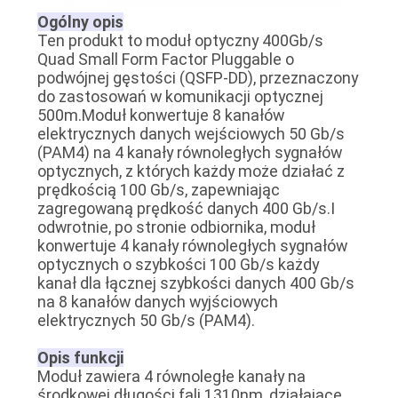
O
Ogólny opis
Ten produkt to moduł optyczny 400Gb/s
WYCENĘ
Quad Small Form Factor Pluggable o
podwójnej gęstości (QSFP-DD), przeznaczony
do zastosowań w komunikacji optycznej
SITEMAP
500m.Moduł konwertuje 8 kanałów
elektrycznych danych wejściowych 50 Gb/s
(PAM4) na 4 kanały równoległych sygnałów
POLITYKA
optycznych, z których każdy może działać z
prędkością 100 Gb/s, zapewniając
PRYWATNOŚCI
zagregowaną prędkość danych 400 Gb/s.I
odwrotnie, po stronie odbiornika, moduł
konwertuje 4 kanały równoległych sygnałów
optycznych o szybkości 100 Gb/s każdy
kanał dla łącznej szybkości danych 400 Gb/s
na 8 kanałów danych wyjściowych
elektrycznych 50 Gb/s (PAM4).
Opis funkcji
Moduł zawiera 4 równoległe kanały na
środkowej długości fali 1310nm, działające