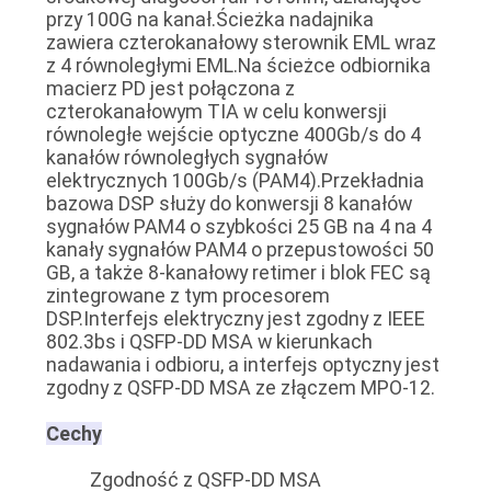
przy 100G na kanał.Ścieżka nadajnika
zawiera czterokanałowy sterownik EML wraz
z 4 równoległymi EML.Na ścieżce odbiornika
macierz PD jest połączona z
czterokanałowym TIA w celu konwersji
równoległe wejście optyczne 400Gb/s do 4
kanałów równoległych sygnałów
elektrycznych 100Gb/s (PAM4).Przekładnia
bazowa DSP służy do konwersji 8 kanałów
sygnałów PAM4 o szybkości 25 GB na 4 na 4
kanały sygnałów PAM4 o przepustowości 50
GB, a także 8-kanałowy retimer i blok FEC są
zintegrowane z tym procesorem
DSP.Interfejs elektryczny jest zgodny z IEEE
802.3bs i QSFP-DD MSA w kierunkach
nadawania i odbioru, a interfejs optyczny jest
zgodny z QSFP-DD MSA ze złączem MPO-12.
Cechy
Zgodność z QSFP-DD MSA