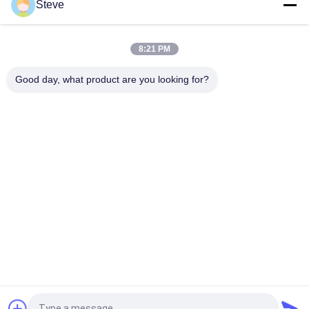
Steve
Top
8:21 PM
Good day, what product are you looking for?
popularne kategorie
Wszystko
Moduł Nadawczo-
Moduł Nadawczo-
Odbiorczy
Odbiorczy SFP
Moduł Nadawczo-
Moduł CWDM Mux 
Odbiorczy SFP +
Demux
Moduł Nadawczo-
DWDM Mux Demux
Odbiorczy X2
Nadajnik XFP
QSFP + Nadajnik