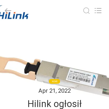
Shenzhen
HiLink
Technology
Co.,Ltd..
All
Rights
Reserved.
DO
DOMU
PRODUKTY
O
NAS
NEWS
WYCIECZKA
Apr 21, 2022
PO
Hilink ogłosił
FABRYCE