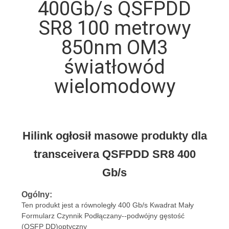
400Gb/s QSFPDD
SR8 100 metrowy
KONTROLA
JAKOŚCI
850nm OM3
światłowód
SKONTAKTUJ
wielomodowy
SIĘ
Z
NAMI
Hilink ogłosił masowe produkty dla
transceivera QSFPDD SR8 400
NOWOŚCI
Gb/s
SPRAWY
Ogólny:
Ten
produkt
jest
a
równoległy
400 Gb/s
Kwadrat
Mały
Formularz
Czynnik
Podłączany--podwójny
gęstość
POPROŚ
(QSFP DD)
optyczny