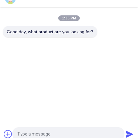
Top
1:33 PM
Good day, what product are you looking for?
popularne kategorie
Wszystko
Moduł Nadawczo-
Moduł Nadawczo-
Odbiorczy
Odbiorczy SFP
Moduł Nadawczo-
Moduł CWDM Mux 
Odbiorczy SFP +
Demux
Moduł Nadawczo-
DWDM Mux Demux
Odbiorczy X2
Nadajnik XFP
QSFP + Nadajnik
Poprosić o wycenę