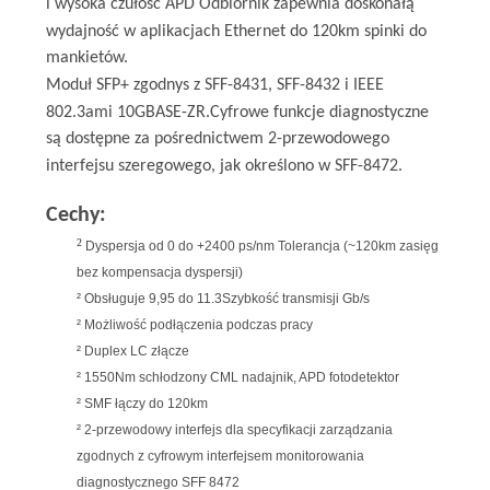
i wysoka czułość
APD
Odbiornik zapewnia doskonałą
O
wydajność w aplikacjach Ethernet do
120km
spinki do
WYCENĘ
mankietów.
Moduł SFP+
zgodny
s
z SFF-8431, SFF-8432 i IEEE
802.3a
mi
10GBASE-
ZR
.Cyfrowe funkcje diagnostyczne
SITEMAP
są dostępne za pośrednictwem 2-przewodowego
interfejsu szeregowego, jak określono w SFF-8472
.
POLITYKA
Cechy:
PRYWATNOŚCI
²
Dyspersja od 0 do +2400 ps/nm
Tolerancja (~120km zasięg
bez
kompensacja dyspersji)
²
Obsługuje 9,95 do 1
1
.
3
Szybkość transmisji Gb/s
²
Możliwość podłączenia podczas pracy
²
Duplex LC
złącze
²
155
0
Nm
schłodzony
CML
nadajnik,
APD
fotodetektor
²
S
MF łączy do
120km
²
2-przewodowy interfejs dla specyfikacji zarządzania
zgodnych z cyfrowym interfejsem monitorowania
diagnostycznego SFF 8472