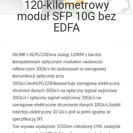
120-kilometrowy
moduł SFP 10G bez
KONTROLA
JAKOŚCI
EDFA
SKONTAKTUJ
SIĘ
HILINK
's
HLPG120D
ma zasięg 120KM z bardzo
Z
kompaktowym optycznym modułem nadawczo-
odbiorczym 10Gb/s do zastosowań w szeregowej
NAMI
komunikacji optycznej przy
10Gb/s.ten
HLPG120D
konwertuje szeregowy elektryczny
NOWOŚCI
strumień danych 10Gb/s na optyczny sygnał wyjściowy
10Gb/s i optyczny sygnał wejściowy 10Gb/s na
szeregowe elektryczne strumienie danych 10Gb/s.Szybki
SPRAWY
interfejs elektryczny 10 Gb/s jest w pełni zgodny ze
specyfikacją SFI.
T
on wysoka wydajność
155
0nm
chłodzony CML
nadajnik
POPROŚ