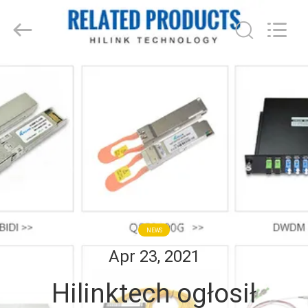
Shenzhen
HiLink
Technology
Co.,Ltd..
All
Rights
Reserved.
DO
DOMU
PRODUKTY
O
NAS
NEWS
WYCIECZKA
Apr 23, 2021
PO
Hilinktech ogłosił
FABRYCE