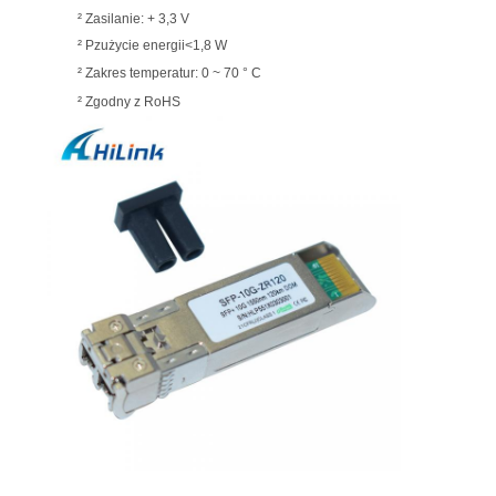
²
Zasilanie: + 3,3 V
²
P
zużycie energii
<1,8 W
²
Zakres temperatur: 0 ~ 70 ° C
²
Zgodny z RoHS