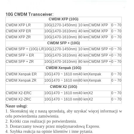
10G CWDM Transceiver:
CWDM XFP (10G)
CWDM XFP LR
10G
(1270-1450nm)
10 km
CWDM XFP
0 ~ 70
CWDM XFP ER
10G
(1470-1610nm)
40 km
CWDM XFP
0 ~ 70
CWDM XFP ZR
10G
(1470-1610nm)
80 km
CWDM XFP
0 ~ 70
CWDM SFP + (10G)
CWDM SFP + (10G) LR
10G
(1270-1450nm)
10 km
CWDM SFP +
0 ~ 70
CWDM SFP + ER
10G
(1470-1610nm)
40 km
CWDM SFP +
0 ~ 70
CWDM SFP + ZR
10G
(1470-1610nm)
80 km
CWDM SFP +
0 ~ 70
CWDM Xenpak (10G)
CWDM Xenpak ER
10G
1470 ~ 1610 nm
40 km
Xenpak
0 ~ 70
CWDM Xenpak ZR
10G
1470 ~ 1610 nm
80 km
Xenpak
0 ~ 70
CWDM X2 (10G)
CWDM X2-ERC
10G
1470 ~ 1610 nm
40 km
X2
0 ~ 70
CWDM X2-ZRC
10G
1470 ~ 1610 nm
80 km
X2
0 ~ 70
Nasze usługi:
1. Skontaktuj się z naszą sprzedażą, aby uzyskać więcej informacji w
celu potwierdzenia zamówienia.
2. Krótki czas realizacji po potwierdzeniu.
3. Dostarczamy towary przez międzynarodową Express.
4. Szybka reakcja na opinie klientów i inne pytania.