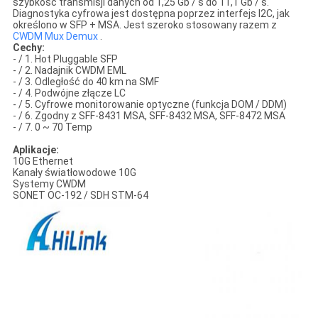
szybkość transmisji danych od 1,25 Gb / s do 11,1 Gb / s.
Diagnostyka cyfrowa jest dostępna poprzez interfejs I2C, jak
określono w SFP + MSA. Jest szeroko stosowany razem z
CWDM Mux Demux
.
Cechy:
- / 1. Hot Pluggable SFP
- / 2. Nadajnik CWDM EML
- / 3. Odległość do 40 km na SMF
- / 4. Podwójne złącze LC
- / 5. Cyfrowe monitorowanie optyczne (funkcja DOM / DDM)
- / 6. Zgodny z SFF-8431 MSA, SFF-8432 MSA, SFF-8472 MSA
- / 7. 0 ~ 70 Temp
Aplikacje:
10G Ethernet
Kanały światłowodowe 10G
Systemy CWDM
SONET OC-192 / SDH STM-64