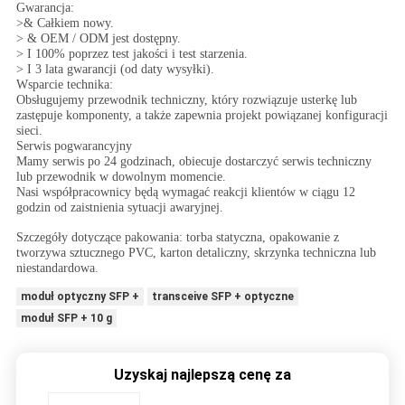
Gwarancja:
>& Całkiem nowy.
> & OEM / ODM jest dostępny.
> I 100% poprzez test jakości i test starzenia.
> I 3 lata gwarancji (od daty wysyłki).
Wsparcie technika:
Obsługujemy przewodnik techniczny, który rozwiązuje usterkę lub
zastępuje komponenty, a także zapewnia projekt powiązanej konfiguracji
sieci.
Serwis pogwarancyjny
Mamy serwis po 24 godzinach, obiecuje dostarczyć serwis techniczny
lub przewodnik w dowolnym momencie.
Nasi współpracownicy będą wymagać reakcji klientów w ciągu 12
godzin od zaistnienia sytuacji awaryjnej.
Szczegóły dotyczące pakowania: torba statyczna, opakowanie z
tworzywa sztucznego PVC, karton detaliczny, skrzynka techniczna lub
niestandardowa.
moduł optyczny SFP +
transceive SFP + optyczne
moduł SFP + 10 g
Uzyskaj najlepszą cenę za