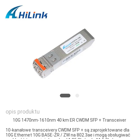
O
WYCENĘ
SITEMAP
POLITYKA
PRYWATNOŚCI
opis produktu
10G 1470nm-1610nm 40 km ER CWDM SFP + Transceiver
10-kanałowe transceivery CWDM SFP + są zaprojektowane dla
10G Ethernet 10G BASE-ZR / ZW na 802.3ae i mogą obsługiwać