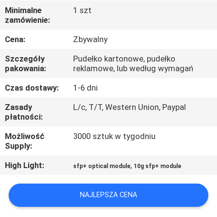
Minimalne
1 szt
zamówienie:
KONTROLA
JAKOŚCI
Cena:
Zbywalny
Szczegóły
Pudełko kartonowe, pudełko
SKONTAKTUJ
pakowania:
reklamowe, lub według wymagań
SIĘ
Czas dostawy:
1-6 dni
Z
Zasady
L/c, T/T, Western Union, Paypal
płatności:
NAMI
Możliwość
3000 sztuk w tygodniu
Supply:
NOWOŚCI
High Light:
,
sfp+ optical module
10g sfp+ module
SPRAWY
NAJLEPSZA CENA
POPROŚ