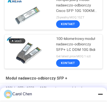
nadawczo-odbiorczy
Cisco SFP 10G 100KM
26db Dwdm SFP +
Zbywalny MOQ:1SZT
KONTAKT
100-kilometrowy moduł
nadawczo-odbiorczy
SFP+ LC DDM 10G Bidi
Get latest price MOQ:1 szt
KONTAKT
Moduł nadawczo-odbiorczy SFP +
10Gb/s SFP+ 1550nm 110km optyczny moduł nadawczo-
odbiorczy Zgodny z RoHS
Carol Chen
25Gbps BIDI 40KM 1270/1310nm 40KM APD LC DOM
Transceiver 25G Ethernet Optyczne Transceivery