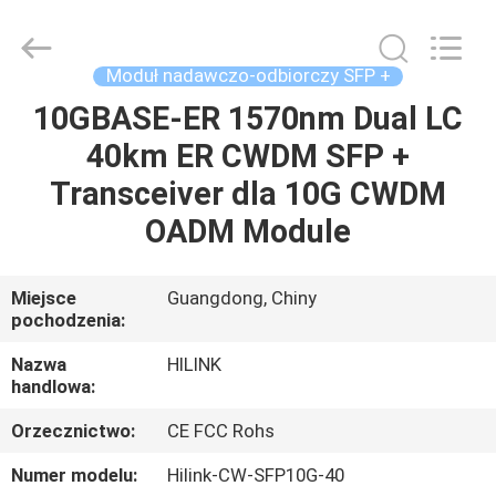
Shenzhen
HiLink
Technology
Co.,Ltd..
All
Moduł nadawczo-odbiorczy SFP +
Rights
Reserved.
10GBASE-ER 1570nm Dual LC
DO
40km ER CWDM SFP +
DOMU
Transceiver dla 10G CWDM
PRODUKTY
OADM Module
O
Miejsce
Guangdong, Chiny
pochodzenia:
NAS
Nazwa
HILINK
handlowa:
WYCIECZKA
Orzecznictwo:
CE FCC Rohs
PO
FABRYCE
Numer modelu:
Hilink-CW-SFP10G-40