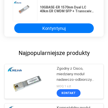
10GBASE-ER 1570nm Dual LC
40km ER CWDM SFP + Transceiver
dla 10G CWDM OADM Module
Kontyntynuj
Najpopularniejsze produkty
Zgodny z Cisco,
miedziany moduł
nadawczo-odbiorczy
SFP + 10G SFP -10G-T
MOQ:1 szt
złącze RJ45
KONTAKT
Kompatybilny moduł