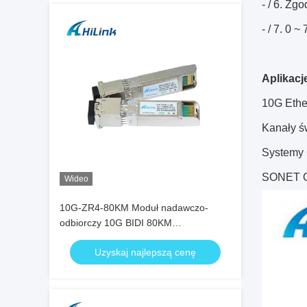
- / 6. Z
- / 7. 0 
Aplikacj
10G Ethe
Kanały ś
System
SONET O
Wideo
10G-ZR4-80KM Moduł nadawczo-
odbiorczy 10G BIDI 80KM
1490nm/1550nm SFP+ STM-64 WDM
Uzyskaj najlepszą cenę
8SFP+ SMF