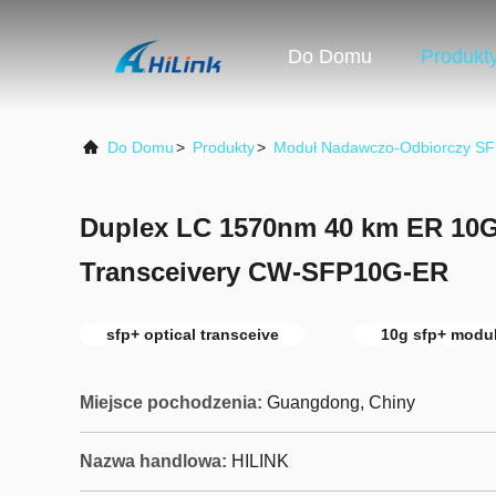
Do Domu
Produkt
Do Domu
>
Produkty
>
Moduł Nadawczo-Odbiorczy SF
Duplex LC 1570nm 40 km ER 1
Transceivery CW-SFP10G-ER
sfp+ optical transceive
10g sfp+ modu
Miejsce pochodzenia:
Guangdong, Chiny
Nazwa handlowa:
HILINK