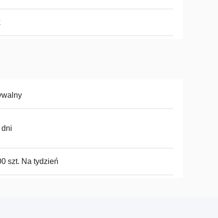
k
ywalny
 dni
0 szt. Na tydzień