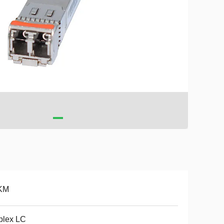
KM
plex LC