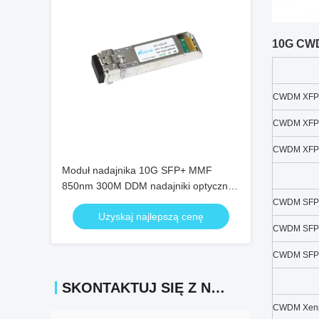
10G CWD
CWDM XFP
CWDM XFP
CWDM XFP
Moduł nadajnika 10G SFP+ MMF
850nm 300M DDM nadajniki optyczne
SFP-10G-SR
CWDM SFP 
Uzyskaj najlepszą cenę
CWDM SFP
CWDM SFP
SKONTAKTUJ SIĘ Z NAMI
CWDM Xen