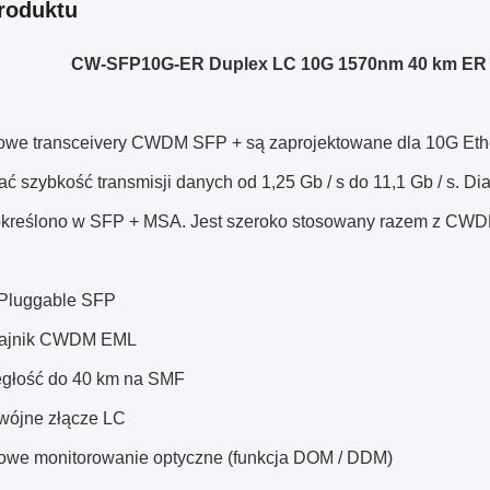
roduktu
CW-SFP10G-ER Duplex LC 10G 1570nm 40 km ER
owe transceivery CWDM SFP + są zaprojektowane dla 10G Et
ć szybkość transmisji danych od 1,25 Gb / s do 11,1 Gb / s. Di
 określono w SFP + MSA. Jest szeroko stosowany razem z
CWDM
t Pluggable SFP
adajnik CWDM EML
dległość do 40 km na SMF
dwójne złącze LC
yfrowe monitorowanie optyczne (funkcja DOM / DDM)