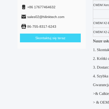
CWDM Xen
+86 17677464632
sales02@hilinktech.com
CWDM X2-
86-755-8317-6243
CWDM X2-
Skontaktuj się teraz
Nasze usłu
1. Skontak
2. Krótki 
3. Dostar
4. Szybka 
Gwarancja
>& Całki
> & OEM /