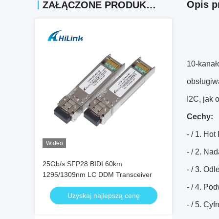
Opis p
ZAŁĄCZONE PRODUKTY
10-kanał
obsługiwa
I2C, jak
Cechy:
- / 1. Ho
Wideo
- / 2. N
25Gb/s SFP28 BIDI 60km
- / 3. O
1295/1309nm LC DDM Transceiver
- / 4. Po
Uzyskaj najlepszą cenę
- / 5. C