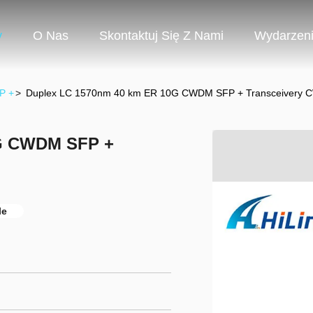
y
O Nas
Skontaktuj Się Z Nami
Wydarzen
P +
>
Duplex LC 1570nm 40 km ER 10G CWDM SFP + Transceivery
0G CWDM SFP +
le