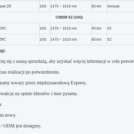
pak ZR
10G
1470 ~ 1610 nm
80 km
Xenpak
CWDM X2 (10G)
ERC
10G
1470 ~ 1610 nm
40 km
X2
ZRC
10G
1470 ~ 1610 nm
80 km
X2
gi:
tuj się z naszą sprzedażą, aby uzyskać więcej informacji w celu potwi
czas realizacji po potwierdzeniu.
czamy towary przez międzynarodową Express.
reakcja na opinie klientów i inne pytania.
:
em nowy.
 ODM jest dostępny.