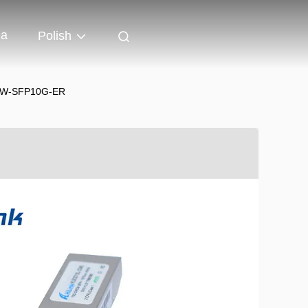
ia
Polish
 CW-SFP10G-ER