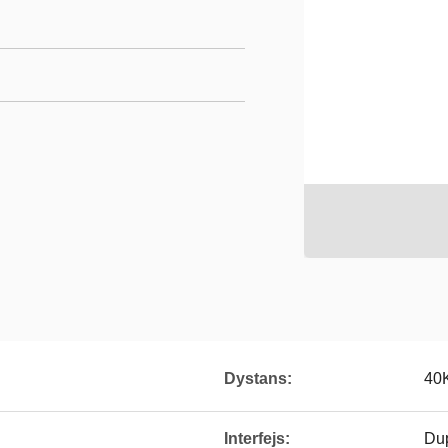
Dystans:
40
Interfejs:
Du