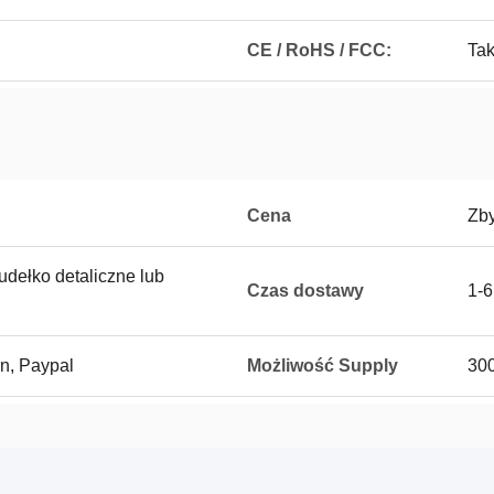
CE / RoHS / FCC:
Ta
Cena
Zb
udełko detaliczne lub
Czas dostawy
1-6
on, Paypal
Możliwość Supply
300