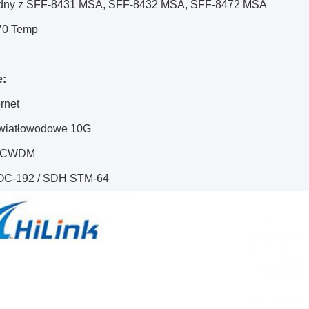
godny z SFF-8431 MSA, SFF-8432 MSA, SFF-8472 MSA
~ 70 Temp
e:
rnet
wiatłowodowe 10G
y CWDM
C-192 / SDH STM-64