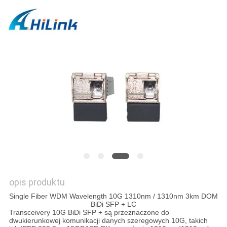
O
WYCENĘ
SITEMAP
POLITYKA
PRYWATNOŚCI
opis produktu
Single Fiber WDM Wavelength 10G 1310nm / 1310nm 3km DOM
BiDi SFP + LC
Transceivery 10G BiDi SFP + są przeznaczone do
dwukierunkowej komunikacji danych szeregowych 10G, takich