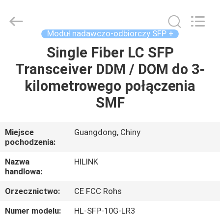
Shenzhen
HiLink
Technology
Co.,Ltd..
All
Moduł nadawczo-odbiorczy SFP +
Rights
Reserved.
Single Fiber LC SFP
DO
Transceiver DDM / DOM do 3-
DOMU
kilometrowego połączenia
PRODUKTY
SMF
O
Miejsce
Guangdong, Chiny
pochodzenia:
NAS
Nazwa
HILINK
handlowa:
WYCIECZKA
Orzecznictwo:
CE FCC Rohs
PO
FABRYCE
Numer modelu:
HL-SFP-10G-LR3