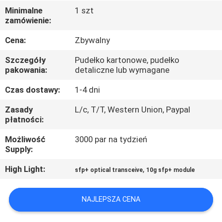
Minimalne
1 szt
zamówienie:
KONTROLA
JAKOŚCI
Cena:
Zbywalny
Szczegóły
Pudełko kartonowe, pudełko
SKONTAKTUJ
pakowania:
detaliczne lub wymagane
SIĘ
Czas dostawy:
1-4 dni
Z
Zasady
L/c, T/T, Western Union, Paypal
płatności:
NAMI
Możliwość
3000 par na tydzień
Supply:
NOWOŚCI
High Light:
,
sfp+ optical transceive
10g sfp+ module
SPRAWY
NAJLEPSZA CENA
POPROŚ