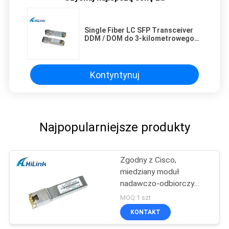
Single Fiber LC SFP Transceiver
DDM / DOM do 3-kilometrowego
połączenia SMF
Kontyntynuj
Najpopularniejsze produkty
Zgodny z Cisco,
miedziany moduł
nadawczo-odbiorczy
SFP + 10G SFP -10G-T
MOQ:1 szt
złącze RJ45
KONTAKT