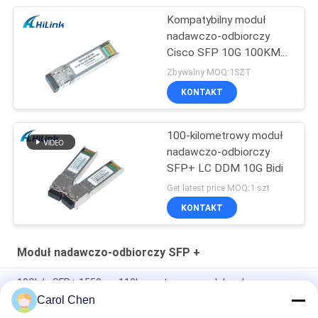
Kompatybilny moduł
nadawczo-odbiorczy
Cisco SFP 10G 100KM
26db Dwdm SFP +
Zbywalny MOQ:1SZT
KONTAKT
100-kilometrowy moduł
nadawczo-odbiorczy
SFP+ LC DDM 10G Bidi
Get latest price MOQ:1 szt
KONTAKT
Moduł nadawczo-odbiorczy SFP +
10Gb/s SFP+ 1550nm 110km optyczny moduł nadawczo-
odbiorczy Zgodny z RoHS
Carol Chen