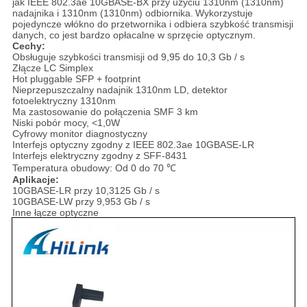
jak IEEE 802.3ae 10GBASE-BX przy użyciu 1310nm (1310nm)
nadajnika i 1310nm (1310nm) odbiornika.
Wykorzystuje
pojedyncze włókno do przetwornika i odbiera szybkość transmisji
danych, co jest bardzo opłacalne w sprzęcie optycznym.
Cechy:
Obsługuje szybkości transmisji od 9,95 do 10,3 Gb / s
Złącze LC Simplex
Hot pluggable SFP + footprint
Nieprzepuszczalny nadajnik 1310nm LD, detektor
fotoelektryczny 1310nm
Ma zastosowanie do połączenia SMF 3 km
Niski pobór mocy, <1,0W
Cyfrowy monitor diagnostyczny
Interfejs optyczny zgodny z IEEE 802.3ae 10GBASE-LR
Interfejs elektryczny zgodny z SFF-8431
Temperatura obudowy: Od 0 do 70 ℃
Aplikacje:
10GBASE-LR przy 10,3125 Gb / s
10GBASE-LW przy 9,953 Gb / s
Inne łącze optyczne