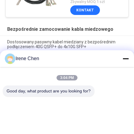
podłączeniem QSFP -
Zbywalny MOQ:1 szt
DD do 8 * 50G 3M
KONTAKT
Bezpośrednie zamocowanie kabla miedzowego
Dostosowany pasywny kabel miedziany z bezpośrednim
podłączeniem 40G QSFP+ do 4x10G SFP+
Irene Chen
Kompatybilny z marką 200G QSFP56 pasywny bezpośredni
przyłącz miedziany kabel Twinax 2M PVC QSFP56 200G kabel
DAC
3:04 PM
Kabel DAC miedziany 40G QSFP+ do 4*10G SFP+ 5M pasywny
Direct Attach dla centrów danych 10G/40Gigabit Ethernet
Good day, what product are you looking for?
popularne kategorie
Wszystko
Moduł Nadawczo-
Moduł Nadawczo-
Odbiorczy
Odbiorczy SFP