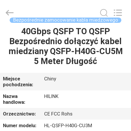
Shenzhen
HiLink
Technology
Co.,Ltd..
All
Bezpośrednie zamocowanie kabla miedzowego
Rights
Reserved.
40Gbps QSFP TO QSFP
DO
Bezpośrednio dołączyć kabel
DOMU
miedziany QSFP-H40G-CU5M
PRODUKTY
5 Meter Długość
O
Miejsce
Chiny
pochodzenia:
NAS
Nazwa
HILINK
handlowa:
WYCIECZKA
Orzecznictwo:
CE FCC Rohs
PO
FABRYCE
Numer modelu:
HL-QSFP-H40G-CU3M