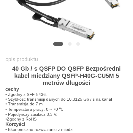
O
WYCENĘ
SITEMAP
POLITYKA
opis produktu
PRYWATNOŚCI
40 Gb / s QSFP DO QSFP Bezpośredni
kabel miedziany QSFP-H40G-CU5M 5
metrów długości
cechy
• Zgodny z SFF-8436.
• Szybkość transmisji danych do 10,3125 Gb / s na kanał
• Transmisja do 7 m
• Temperatura pracy: 0 ~ 70 ℃
• Pojedynczy zasilacz 3,3 V.
•Zgodny z RoHS
Korzyści
• Ekonomiczne rozwiązanie z miedzi