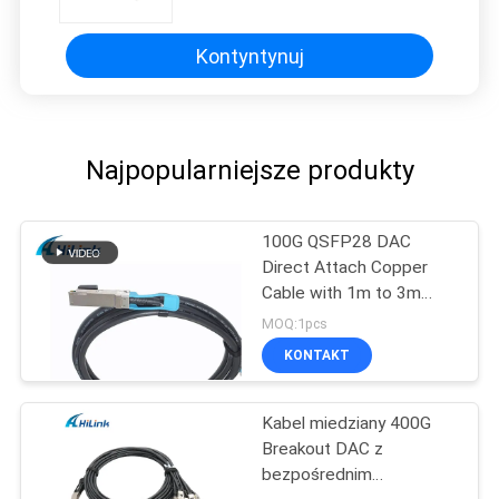
Meter Długość
Kontyntynuj
Najpopularniejsze produkty
100G QSFP28 DAC
Direct Attach Copper
Cable with 1m to 3m
length passive cable
MOQ:1pcs
KONTAKT
Kabel miedziany 400G
Breakout DAC z
bezpośrednim