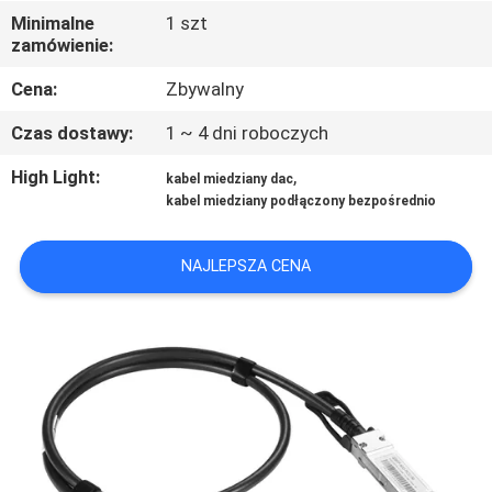
Minimalne
1 szt
zamówienie:
KONTROLA
JAKOŚCI
Cena:
Zbywalny
Czas dostawy:
1 ~ 4 dni roboczych
SKONTAKTUJ
High Light:
,
kabel miedziany dac
SIĘ
kabel miedziany podłączony bezpośrednio
Z
NAMI
NAJLEPSZA CENA
NOWOŚCI
SPRAWY
POPROŚ