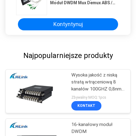
Moduł DWDM Mux Demux ABS /
LGX C30-C37 8CH
Kontyntynuj
Najpopularniejsze produkty
Wysoka jakość z niską
stratą wtrąceniową 8
kanałów 100GHZ 0,8nm
DWDM Mux Demux
Zbywalny MOQ:1pcs
KONTAKT
16-kanałowy moduł
DWDM