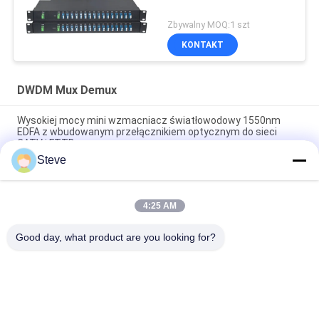
Zbywalny MOQ:1 szt
KONTAKT
DWDM Mux Demux
Wysokiej mocy mini wzmacniacz światłowodowy 1550nm
EDFA z wbudowanym przełącznikiem optycznym do sieci
CATV i FTTB
Steve
Mini 1550nm CATV EDFA optyczny wzmacniacz liniowy
wzmacniacz optyczny
4:25 AM
Urządzenie pasywne AAWG DWDM Mux Demux 40CH Dual
Fibre 1U do montażu w szafie 19 cali
Good day, what product are you looking for?
popularne kategorie
Wszystko
Moduł Nadawczo-
Moduł Nadawczo-