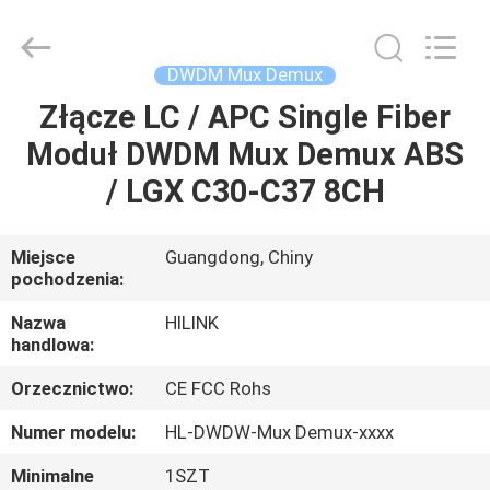
Shenzhen
HiLink
Technology
Co.,Ltd..
All
DWDM Mux Demux
Rights
Reserved.
Złącze LC / APC Single Fiber
DO
Moduł DWDM Mux Demux ABS
DOMU
/ LGX C30-C37 8CH
PRODUKTY
Miejsce
Guangdong, Chiny
pochodzenia:
O
NAS
Nazwa
HILINK
handlowa:
Orzecznictwo:
CE FCC Rohs
WYCIECZKA
PO
Numer modelu:
HL-DWDW-Mux Demux-xxxx
FABRYCE
Minimalne
1SZT