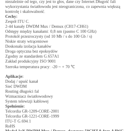
niezależnie od tego, czy jest to głos, dane czy Internet.Długość fali
wykorzystania światłowodu jest nieograniczona, co zapewnia większą
kontrolę i skalowalność.
Cechy:
Zespół ITU C.
2-44 kanały DWDM Mux / Demux (CH17-CH61)
Odstępy między kanałami: 0,8 nm (pasmo C 100 GHz)
Protokół przezroczysty (od 10 Mb / s do 100 Gb / s)
Niskie straty wtrąceniowe
Doskonała izolacja kanałów
Droga optyczna bez epoksydów
Zgodny ze standardem G.657A1
Zakład produkcyjny ISO 9001
Szeroka temperatura pracy: -20 ~ + 70 ℃
Aplikacje:
Dodaj / upuść kanał
Sieć DWDM
Routing długości fal
Wzmacniacz światłowodowy
System telewizji kablowej
Spełnienie:
Telcordia GR-1209-CORE-2001
Telcordia GR-1221-CORE-1999
ITU-T G.694.1
RoHS