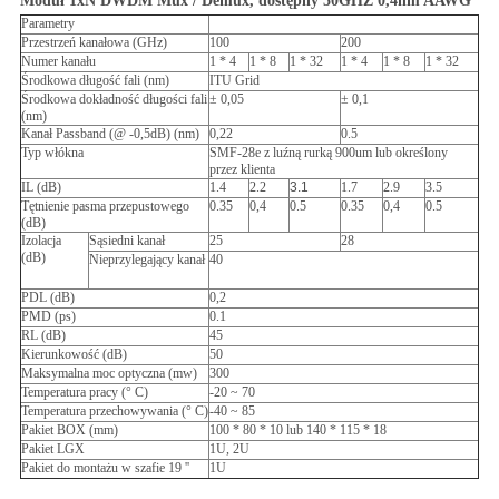
Moduł 1xN DWDM Mux / Demux, dostępny 50GHZ 0,4nm AAWG
Parametry
Przestrzeń kanałowa (GHz)
100
200
Numer kanału
1 * 4
1 * 8
1 * 32
1 * 4
1 * 8
1 * 32
Środkowa długość fali (nm)
ITU Grid
Środkowa dokładność długości fali
± 0,05
± 0,1
(nm)
Kanał Passband (@ -0,5dB) (nm)
0,22
0.5
Typ włókna
SMF-28e z luźną rurką 900um lub określony
przez klienta
IL (dB)
1.4
2.2
3.1
1.7
2.9
3.5
Tętnienie pasma przepustowego
0.35
0,4
0.5
0.35
0,4
0.5
(dB)
Izolacja
Sąsiedni kanał
25
28
(dB)
Nieprzylegający kanał
40
PDL (dB)
0,2
PMD (ps)
0.1
RL (dB)
45
Kierunkowość (dB)
50
Maksymalna moc optyczna (mw)
300
Temperatura pracy (° C)
-20 ~ 70
Temperatura przechowywania (° C)
-40 ~ 85
Pakiet BOX (mm)
100 * 80 * 10 lub 140 * 115 * 18
Pakiet LGX
1U, 2U
Pakiet do montażu w szafie 19 ''
1U