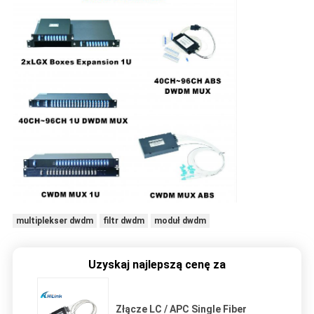
multiplekser dwdm
filtr dwdm
moduł dwdm
Uzyskaj najlepszą cenę za
Złącze LC / APC Single Fiber