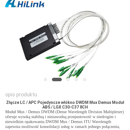
O
WYCENĘ
SITEMAP
POLITYKA
PRYWATNOŚCI
opis produktu
Złącze LC / APC Pojedyncze włókno DWDM Mux Demux Moduł
ABS / LGX C30-C37 8CH
Moduł Mux / Demux DWDM (Dense Wavelength Division Multiplexer)
oferuje wysoką stabilną i niezawodną przepustowość w niedrogim i
niewielkim opakowaniu.DWDM Mux / Demux ITU Wavelength
zapewnia możliwość konsolidacji usług w ramach jednego połączenia,