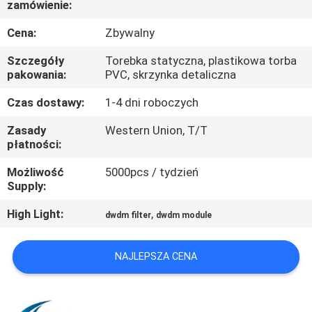
zamówienie:
KONTROLA
Cena:
Zbywalny
JAKOŚCI
Szczegóły
Torebka statyczna, plastikowa torba
pakowania:
PVC, skrzynka detaliczna
SKONTAKTUJ
Czas dostawy:
1-4 dni roboczych
SIĘ
Zasady
Western Union, T/T
płatności:
Z
NAMI
Możliwość
5000pcs / tydzień
Supply:
NOWOŚCI
High Light:
,
dwdm filter
dwdm module
NAJLEPSZA CENA
SPRAWY
POPROŚ