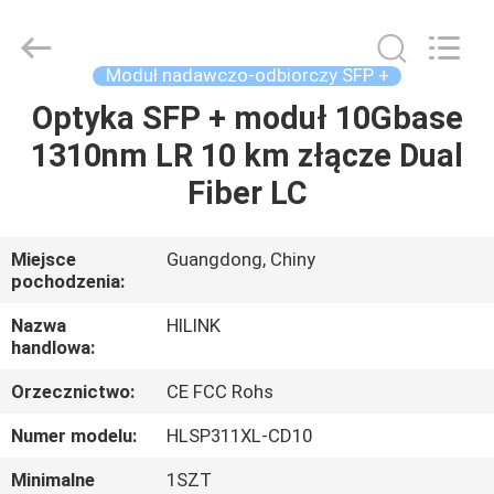
Shenzhen
HiLink
Technology
Co.,Ltd..
All
Moduł nadawczo-odbiorczy SFP +
Rights
Reserved.
Optyka SFP + moduł 10Gbase
DO
1310nm LR 10 km złącze Dual
DOMU
Fiber LC
PRODUKTY
Miejsce
Guangdong, Chiny
pochodzenia:
O
NAS
Nazwa
HILINK
handlowa:
Orzecznictwo:
CE FCC Rohs
WYCIECZKA
PO
Numer modelu:
HLSP311XL-CD10
FABRYCE
Minimalne
1SZT