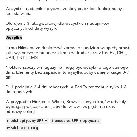
Wszystkie nadajniki optyczne zostały przez test funkcjonalny i
test starzenia.
Oferujemy 3 lata gwarancji dla wszystkich nadajników
optycznych od daty wysyłki.
Wysyłka
Firma Hilink może dostarczyć zarówno spedytorowi spedytorowi,
jak i wyznaczonemu przez klienta w drodze przez FedEx, DHL,
UPS, TNT i EMS.
Niektóre rzeczy w magazynie mogą być wysyłane tego samego
dnia.
Elementy bez zapasów, to wysyłka odbywa się w ciągu 3-7
dni.
DHL podejmie 2-4 dni roboczych, a FedEx potrzebuje tylko 1-3
dni roboczych.
W przypadku Hiszpanii, Włoch, Brazylii i innych krajów artykuły
wymagają więcej czasu, aby dotrzeć ze względu na czas
odprawy celnej.
moduł optyczny SFP +
transceive SFP + optyczne
moduł SFP + 10 g