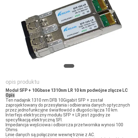
O
WYCENĘ
SITEMAP
POLITYKA
PRYWATNOŚCI
opis produktu
Moduł SFP + 10Gbase 1310nm LR 10 km podwójne złącze LC
Opis
Ten nadajnik 1310 nm DFB 10Gigabit SFP + został
zaprojektowany do przesyłania i odbierania danych optycznych
przez jednofunkcyjne światłowód o długości łącza 10 km.
Interfejs elektryczny modułu SFP + LR jest zgodny ze
specyfikacją elektryczną SFI.
Impedancja wejściowa i odbiorcza przetwornika wynosi 100
Ohms.
Linie danych są połączone wewnętrznie z AC.