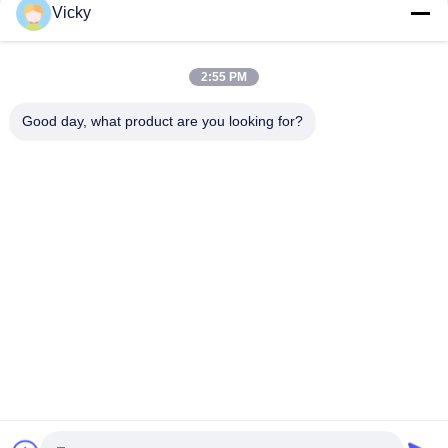
odbiorczy Zgodny z RoHS
Vicky
25Gbps BIDI 40KM 1270/1310nm 40KM APD LC DOM
Transceiver 25G Ethernet Optyczne Transceivery
2:55 PM
25Gb/s SFP28 BIDI 60km 1295/1309nm LC DDM Transceiver
Good day, what product are you looking for?
popularne kategorie
Wszystko
Moduł Nadawczo-
Moduł Nadawczo-
Odbiorczy
Odbiorczy SFP
Moduł Nadawczo-
Moduł CWDM Mux 
Odbiorczy SFP +
Demux
Moduł Nadawczo-
DWDM Mux Demux
Odbiorczy X2
Nadajnik XFP
QSFP + Nadajnik