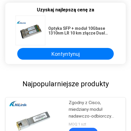
Uzyskaj najlepszą cenę za
Optyka SFP + moduł 10Gbase
1310nm LR 10 km złącze Dual
Fiber LC
Kontyntynuj
Najpopularniejsze produkty
Zgodny z Cisco,
miedziany moduł
nadawczo-odbiorczy
SFP + 10G SFP -10G-T
MOQ:1 szt
złącze RJ45