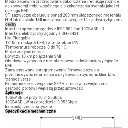
Moduł zapewnia zróżnicowane zakończenie i redukuje różnicę
do konwersji trybu wspólnego dla zakończenia sygnału jakości i
niskiego EMI.
SFI zazwyczaj obsługuje ponad 200 mm ulepszonego materiału
FR4 lub do około
150 mm
standardowego FR4 z jednym złączem.
cechy
Interfejs optyczny zgodny z IEEE 802.3ae 10GBASE-LR
Interfejs elektryczny zgodny z SFF-8431
Hot Pluggable
1310nm nadajnik DFB, foto-detektor PIN
Temperatura robocza:
0 do 70 ° C
Niskie zużycie energii
Dotyczy 10 km połączenia SMF
Obudowa wykonana z metalu zapewnia doskonałą wydajność
EMI
Zaawansowane oprogramowanie firmowe pozwala
przechowywać informacje o szyfrowaniu systemu klienta w
transceiverze
Ekonomiczne rozwiązanie SFP +, umożliwia zwiększenie
gęstości portów i większą przepustowość
Aplikacje
10GBASE-LR przy 10.3125Gbps
10GBASE-LW przy prędkości 9,953Gbps
Inne połączenia optyczne
Specyfikacje mechaniczne