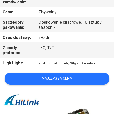
zamówienie:
KONTROLA
Cena:
Zbywalny
JAKOŚCI
Szczegóły
Opakowanie blistrowe, 10 sztuk /
pakowania:
zasobnik
SKONTAKTUJ
Czas dostawy:
3-6 dni
SIĘ
Zasady
L/C, T/T
płatności:
Z
NAMI
High Light:
,
sfp+ optical module
10g sfp+ module
NOWOŚCI
NAJLEPSZA CENA
SPRAWY
POPROŚ