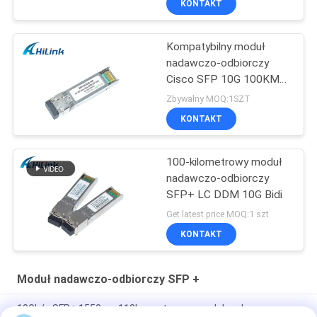
KONTAKT
Kompatybilny moduł
nadawczo-odbiorczy
Cisco SFP 10G 100KM
26db Dwdm SFP +
Zbywalny MOQ:1SZT
KONTAKT
100-kilometrowy moduł
nadawczo-odbiorczy
SFP+ LC DDM 10G Bidi
Get latest price MOQ:1 szt
KONTAKT
Moduł nadawczo-odbiorczy SFP +
10Gb/s SFP+ 1550nm 110km optyczny moduł nadawczo-