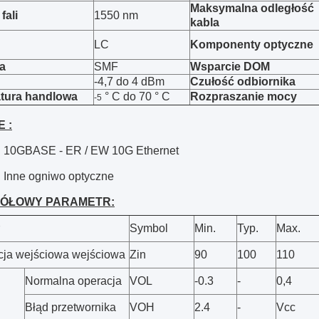
Maksymalna odległość
fali
1550 nm
kabla
LC
Komponenty optyczne
a
SMF
Wsparcie DOM
-4,7 do 4 dBm
Czułość odbiornika
tura handlowa
° C
do 70 ° C
Rozpraszanie mocy
-5
 :
 10GBASE - ER / EW 10G Ethernet
 Inne ogniwo optyczne
ÓŁOWY PARAMETR:
Symbol
Min.
Typ.
Max.
ja wejściowa wejściowa
Zin
90
100
110
Normalna operacja
VOL
-0.3
-
0,4
Błąd przetwornika
VOH
2.4
-
Vcc