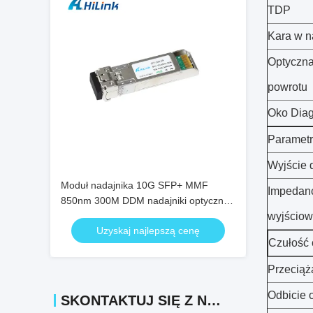
TDP
Kara w na
Optyczna
powrotu
Oko Dia
Parametr
Wyjście 
Moduł nadajnika 10G SFP+ MMF
Impedanc
850nm 300M DDM nadajniki optyczne
SFP-10G-SR
wyjścio
Uzyskaj najlepszą cenę
Czułość 
Przeciąż
Odbicie 
SKONTAKTUJ SIĘ Z NAMI