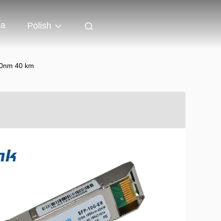
ia
Polish
50nm 40 km