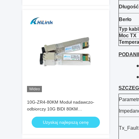
Długość 
Berło
Typ kabl
Moc TX
Tempera
PODANIE
●
●
SZCZEG
Wideo
Parametr
10G-ZR4-80KM Moduł nadawczo-
odbiorczy 10G BIDI 80KM
Impedanc
1490nm/1550nm SFP+ STM-64 WDM
Uzyskaj najlepszą cenę
8SFP+ SMF
Tx_Fault