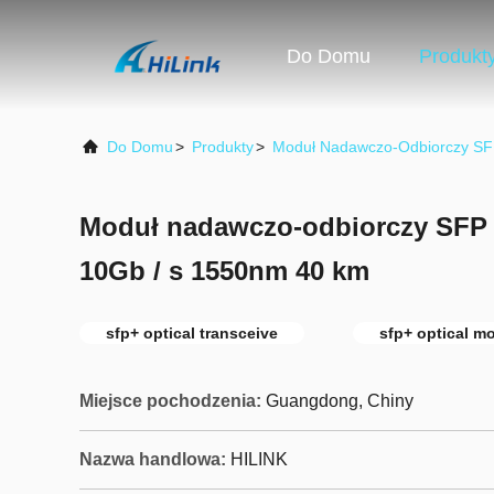
Do Domu
Produkt
Do Domu
>
Produkty
>
Moduł Nadawczo-Odbiorczy SF
Moduł nadawczo-odbiorczy SFP 
10Gb / s 1550nm 40 km
sfp+ optical transceive
sfp+ optical m
Miejsce pochodzenia:
Guangdong, Chiny
Nazwa handlowa:
HILINK