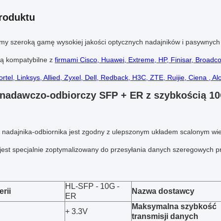
roduktu
my szeroką gamę wysokiej jakości optycznych nadajników i pasywn
są kompatybilne z
firmami Cisco, Huawei, Extreme, HP, Finisar, Broadco
rtel, Linksys, Allied, Zyxel, Dell, Redback, H3C, ZTE, Ruijie, Ciena , Alca
nadawczo-odbiorczy SFP + ER z szybkością 10
 nadajnika-odbiornika jest zgodny z ulepszonym układem scalonym wi
jest specjalnie zoptymalizowany do przesyłania danych szeregowych pr
HL-SFP - 10G -
rii
Nazwa dostawcy
ER
Maksymalna szybkość
+ 3.3V
transmisji danych