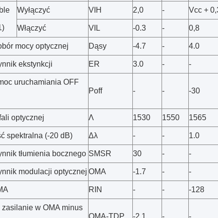
ble
Wyłączyć
VIH
2,0
-
Vcc + 0,
1)
Włączyć
VIL
-0.3
-
0,8
obór mocy optycznej
Dąsy
-4.7
-
4.0
nnik ekstynkcji
ER
3.0
-
-
moc uruchamiania OFF
Poff
-
-
-30
ali optycznej
Λ
1530
1550
1565
ć spektralna (-20 dB)
Δλ
-
-
1.0
nnik tłumienia bocznego
SMSR
30
-
-
nnik modulacji optycznej
OMA
-1.7
-
-
MA
RIN
-
-
-128
zasilanie w OMA minus
OMA-TDP
-2.1
-
-