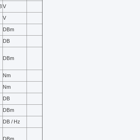
3
V
V
DBm
DB
DBm
Nm
Nm
DB
DBm
DB / Hz
DBm