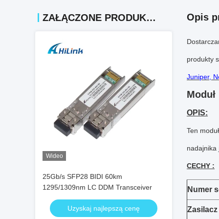
Opis p
ZAŁĄCZONE PRODUKTY
Dostarcza
produkty 
Juniper, No
Moduł 
OPIS:
Ten moduł
nadajnika 
Wideo
CECHY :
25Gb/s SFP28 BIDI 60km
1295/1309nm LC DDM Transceiver
Numer se
Uzyskaj najlepszą cenę
Zasilacz