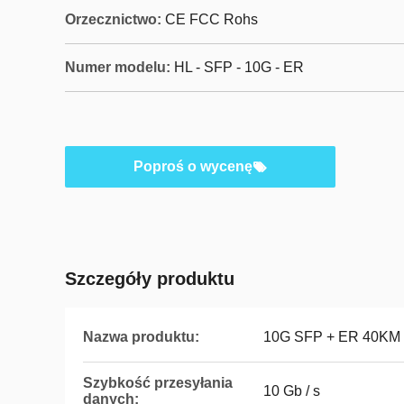
Orzecznictwo:
CE FCC Rohs
Numer modelu:
HL - SFP - 10G - ER
Poproś o wycenę
Szczegóły produktu
Nazwa produktu:
10G SFP + ER 40KM
Szybkość przesyłania
10 Gb / s
danych: