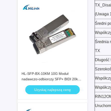
TX_Disa
(Uwaga 
Średni p
Współczy
Średnia 
TX
Długość f
Szerokoś
HL-SFP-BX-10KM 10G Moduł
Współczy
nadawczo-odbiorczy SFP+ BIDI 20km
1270nm 1330nm Złącze LC RoHS
Współczy
Uzyskaj najlepszą cenę
RIN12O
Uruchom 