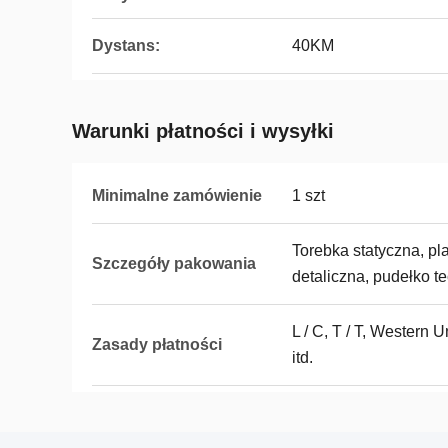
Dystans:
40KM
Warunki płatności i wysyłki
Minimalne zamówienie
1 szt
Torebka statyczna, pl
Szczegóły pakowania
detaliczna, pudełko t
L / C, T / T, Western 
Zasady płatności
itd.