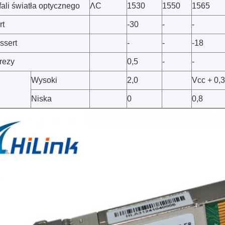
fali światła optycznego
ΛC
1530
1550
1565
rt
-30
-
-
ssert
-
-
-18
erezy
0,5
-
-
Wysoki
2,0
Vcc + 0,3
Niska
0
0,8