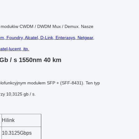
ych modułów CWDM / DWDM Mux / Demux.
Nasze
m, Foundry, Alcatel, D-Link, Enterasys, Netgear,
tel-lucent, itp.
Gb / s 1550nm 40 km
elofunkcyjnym modułem SFP + (SFF-8431). Ten typ
zy 10,3125 gb / s.
Hilink
10.3125Gbps