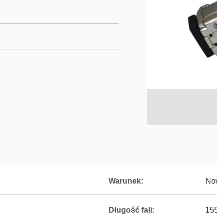
Warunek:
No
Długość fali:
15