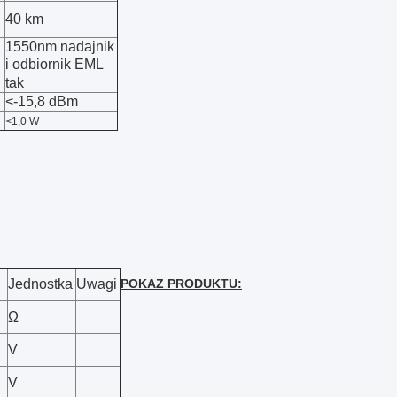
40 km
1550nm nadajnik
i odbiornik EML
tak
<-15,8 dBm
<1,0 W
Jednostka
Uwagi
POKAZ PRODUKTU:
Ω
V
V