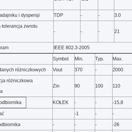
dajniku i dyspersji
TDP
-
-
3.0
 tolerancja zwrotu
-
-
-
21
gram
IEEE 802.3-2005
Symbol
Min.
Typ.
Max.
danych różniczkowych
Vout
370
-
2000
ja różniczkowa
Zin
90
100
110
wa
odbiornika
KOŁEK
-
-
-15,8
ać
-1
-
-
odbiornika
-
-
-
-26