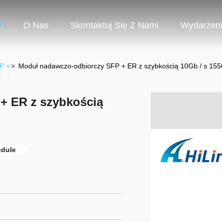
y
O Nas
Skontaktuj Się Z Nami
Wydarzen
P +
>
Moduł nadawczo-odbiorczy SFP + ER z szybkością 10Gb / s 15
+ ER z szybkością
odule