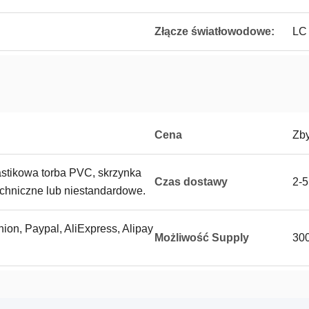
Złącze światłowodowe:
LC
Cena
Zb
astikowa torba PVC, skrzynka
Czas dostawy
2-5
echniczne lub niestandardowe.
Union, Paypal, AliExpress, Alipay
Możliwość Supply
300