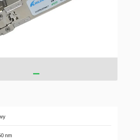
wy
50 nm