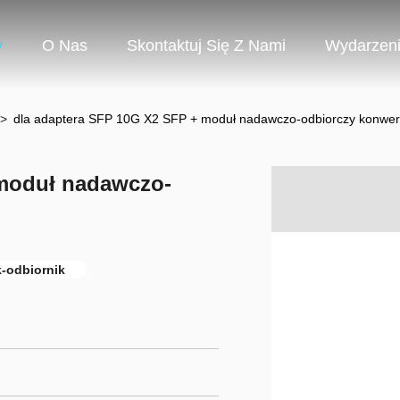
y
O Nas
Skontaktuj Się Z Nami
Wydarzen
>
dla adaptera SFP 10G X2 SFP + moduł nadawczo-odbiorczy konwer
 moduł nadawczo-
-odbiornik