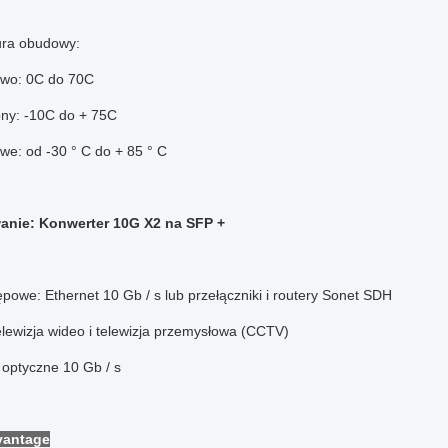
ra obudowy:
wo: 0C do 70C
ny: -10C do + 75C
we: od -30 ° C do + 85 ° C
anie: Konwerter 10G X2 na SFP +
ępowe: Ethernet 10 Gb / s lub przełączniki i routery Sonet SDH
lewizja wideo i telewizja przemysłowa (CCTV)
 optyczne 10 Gb / s
vantage