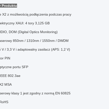
y Produktu
e X2 z możliwością podłączenia podczas pracy
elektryczny XAUI: 4 tory 3,125 GB
DIO, DOM (Digital Optics Monitoring)
laserowy 850nm / 1310nm / 1550nm / DWDM
5 V / 3,3 V i adaptowalny zasilacz (APS: 1,2 V)
tor PIN
ptyczne portu SFP
IEEE 802.3ae
 X2 MSA
aserowy klasy 1 jest zgodny z normą EN 60825
 RoHS