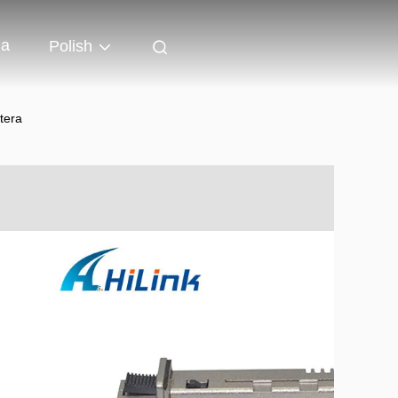
ia
Polish
tera