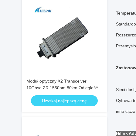
Temperatu
Standardo
Rozszerzo
Przemysło
Zastosow
Moduł optyczny X2 Transceiver
10Gbse ZR 1550nm 80km Odległość 3
Sieci dost
lata gwarancji
Cyfrowa te
Uzyskaj najlepszą cenę
inne łącza
Hilink Ad