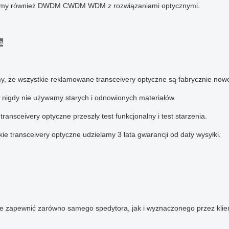
amy również DWDM CWDM WDM z rozwiązaniami optycznymi.
a
y, że wszystkie reklamowane transceivery optyczne są fabrycznie nowe
e nigdy nie używamy starych i odnowionych materiałów.
transceivery optyczne przeszły test funkcjonalny i test starzenia.
ie transceivery optyczne udzielamy 3 lata gwarancji od daty wysyłki.
że zapewnić zarówno samego spedytora, jak i wyznaczonego przez kli