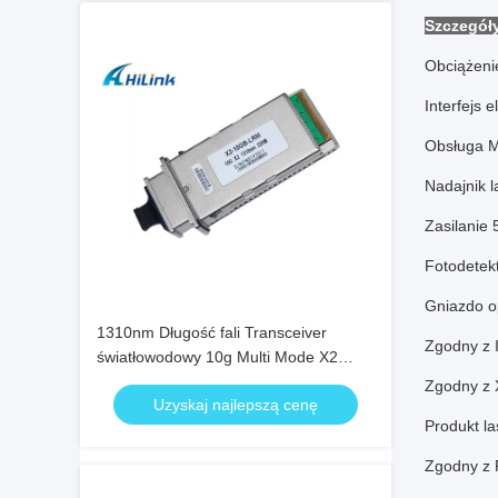
Szczegół
Obciążeni
Interfejs 
Obsługa M
Nadajnik 
Zasilanie 
Fotodetek
Gniazdo o
1310nm Długość fali Transceiver
Zgodny z 
światłowodowy 10g Multi Mode X2
Transcevier Lrm Duplex SC Złącze
Zgodny z
Uzyskaj najlepszą cenę
Produkt l
Zgodny z