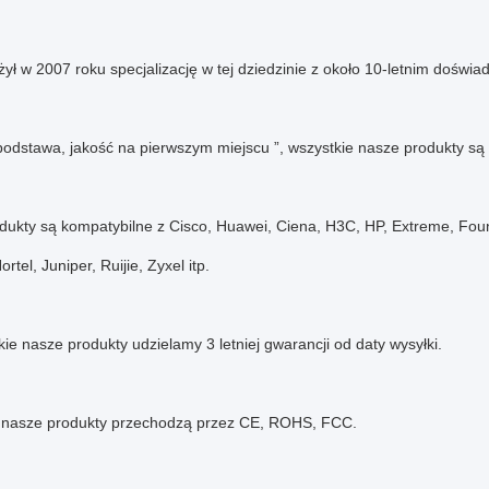
ożył w 2007 roku specjalizację w tej dziedzinie z około 10-letnim doświ
podstawa, jakość na pierwszym miejscu ”, wszystkie nasze produkty są 
ukty są kompatybilne z Cisco, Huawei, Ciena, H3C, HP, Extreme, Foundr
rtel, Juniper, Ruijie, Zyxel itp.
ie nasze produkty udzielamy 3 letniej gwarancji od daty wysyłki.
 nasze produkty przechodzą przez CE, ROHS, FCC.