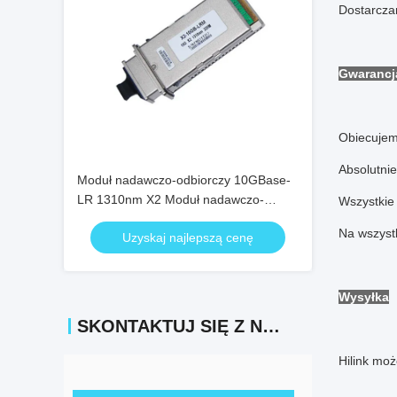
Dostarcz
Gwarancj
Obiecujem
Absolutni
Moduł nadawczo-odbiorczy 10GBase-
LR 1310nm X2 Moduł nadawczo-
Wszystkie 
odbiorczy 10KM X2 X2-10GB-LR
Na wszystk
Uzyskaj najlepszą cenę
Wysyłka
SKONTAKTUJ SIĘ Z NAMI
Hilink mo