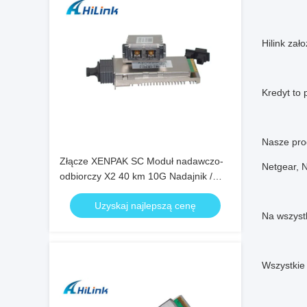
Hilink zał
Kredyt to 
Nasze prod
Złącze XENPAK SC Moduł nadawczo-
Netgear, No
odbiorczy X2 40 km 10G Nadajnik /
odbiornik 1550nm Długość fali
Uzyskaj najlepszą cenę
Na wszystk
Wszystkie