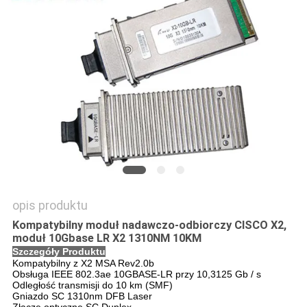
O
WYCENĘ
SITEMAP
POLITYKA
PRYWATNOŚCI
opis produktu
Kompatybilny moduł nadawczo-odbiorczy CISCO X2,
moduł 10Gbase LR X2 1310NM 10KM
Szczegóły Produktu
Kompatybilny z X2 MSA Rev2.0b
Obsługa IEEE 802.3ae 10GBASE-LR przy 10,3125 Gb / s
Odległość transmisji do 10 km (SMF)
Gniazdo SC 1310nm DFB Laser