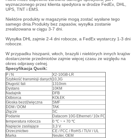
wyznaczonego przez klienta spedytora w drodze FedEx, DHL,
UPS, TNT i EMS.
Niektóre produkty w magazynie mogą zostać wysłane tego
samego dnia.Produkty bez zapasów, wysyłka zostanie
zrealizowana w ciągu 3-7 dni.
Wysyłka DHL zajmie 2-4 dni robocze, a FedEx wystarczy 1-3 dni
robocze.
W przypadku hiszpanii, włoch, brazylii i niektórych innych krajów
dostarczenie przedmiotów zajmie więcej czasu ze względu na
okres odprawy celnej.
Specyfikacja Qucik:
P / N
X2-10GB-LR
Szybkość transmisji danych
10,3G
Długość fali
1310nm
Dystans
10KM
Nadajnik
DFB
Odbiorca
KOŁEK
Głoska bezdźwięczna
SMF
DDM / DOM
TAK
Złącze
SC
Podanie
Datacom 10G Ethernet / 10x FC
temperatura robocza
0 ℃ ~ + 70 ℃
Napięcie zasilające
3,3 V.
Orzecznictwo
CE / FCC / RoHS / TUV / UL
Marka
Neuter, OEM