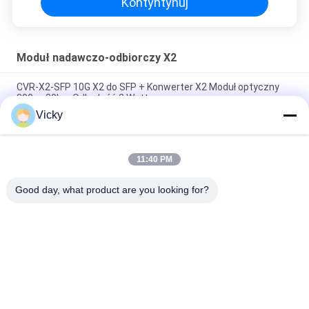
Kontyntynuj
Moduł nadawczo-odbiorczy X2
CVR-X2-SFP 10G X2 do SFP + Konwerter X2 Moduł optyczny
300m-80km Odległość 2 Watt
Vicky
1310nm Długość fali Transceiver światłowodowy 10g Multi
Mode X2 Transcevier Lrm Duplex SC Złącze
11:40 PM
Moduł optyczny X2 Transceiver 10Gbse ZR 1550nm 80km
Odległość 3 lata gwarancji
Good day, what product are you looking for?
popularne kategorie
Wszystko
Moduł Nadawczo-
Moduł Nadawczo-
Odbiorczy
Odbiorczy SFP
Moduł Nadawczo-
Moduł CWDM Mux 