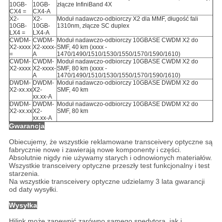
10GB-
10GB-
złącze InfiniBand 4X
CX4 =
CX4-A
X2-
X2-
Moduł nadawczo-odbiorczy X2 dla MMF, długość fali
10GB-
10GB-
1310nm, złącze SC duplex
LX4 =
LX4-A
CWDM-
CWDM-
Moduł nadawczo-odbiorczy 10GBASE CWDM X2 do
X2-xxxx
X2-xxxx-
SMF, 40 km (xxxx -
=
A
1470/1490/1510/1530/1550/1570/1590/1610)
CWDM-
CWDM-
Moduł nadawczo-odbiorczy 10GBASE CWDM X2 do
X2-xxxx
X2-xxxx-
SMF, 80 km (xxxx -
A
1470/1490/1510/1530/1550/1570/1590/1610)
DWDM-
DWDM-
Moduł nadawczo-odbiorczy 10GBASE DWDM X2 do
X2-xx.xx
X2-
SMF, 40 km
xx.xx-A
DWDM-
DWDM-
Moduł nadawczo-odbiorczy 10GBASE DWDM X2 do
X2-xx.xx
X2-
SMF, 80 km
xx.xx-A
Gwarancja
Obiecujemy, że wszystkie reklamowane transceivery optyczne są
fabrycznie nowe i zawierają nowe komponenty i części.
Absolutnie nigdy nie używamy starych i odnowionych materiałów.
Wszystkie transceivery optyczne przeszły test funkcjonalny i test
starzenia.
Na wszystkie transceivery optyczne udzielamy 3 lata gwarancji
od daty wysyłki.
Wysyłka
Hilink może zapewnić zarówno samego spedytora, jak i