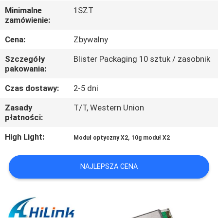
Minimalne
1SZT
zamówienie:
KONTROLA
JAKOŚCI
Cena:
Zbywalny
Szczegóły
Blister Packaging 10 sztuk / zasobnik
SKONTAKTUJ
pakowania:
SIĘ
Czas dostawy:
2-5 dni
Z
Zasady
T/T, Western Union
płatności:
NAMI
High Light:
,
Moduł optyczny X2
10g moduł X2
NOWOŚCI
NAJLEPSZA CENA
SPRAWY
POPROŚ