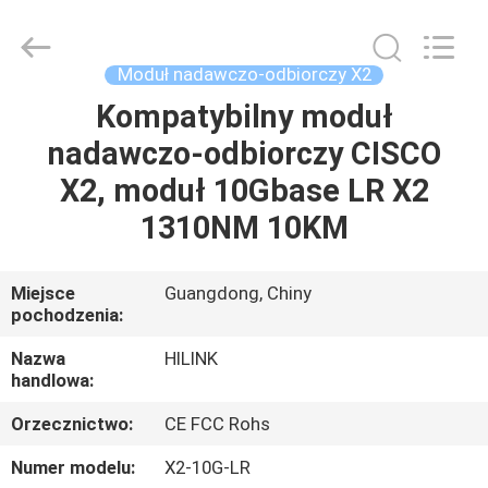
Shenzhen
HiLink
Technology
Co.,Ltd..
All
Moduł nadawczo-odbiorczy X2
Rights
Reserved.
Kompatybilny moduł
DO
nadawczo-odbiorczy CISCO
DOMU
X2, moduł 10Gbase LR X2
PRODUKTY
1310NM 10KM
O
Miejsce
Guangdong, Chiny
pochodzenia:
NAS
Nazwa
HILINK
handlowa:
WYCIECZKA
Orzecznictwo:
CE FCC Rohs
PO
FABRYCE
Numer modelu:
X2-10G-LR