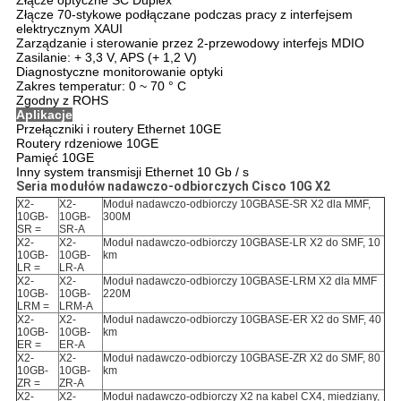
Złącze optyczne SC Duplex
Złącze 70-stykowe podłączane podczas pracy z interfejsem
elektrycznym XAUI
Zarządzanie i sterowanie przez 2-przewodowy interfejs MDIO
Zasilanie: + 3,3 V, APS (+ 1,2 V)
Diagnostyczne monitorowanie optyki
Zakres temperatur: 0 ~ 70 ° C
Zgodny z ROHS
Aplikacje
Przełączniki i routery Ethernet 10GE
Routery rdzeniowe 10GE
Pamięć 10GE
Inny system transmisji Ethernet 10 Gb / s
Seria modułów nadawczo-odbiorczych Cisco 10G X2
X2-
X2-
Moduł nadawczo-odbiorczy 10GBASE-SR X2 dla MMF,
10GB-
10GB-
300M
SR =
SR-A
X2-
X2-
Moduł nadawczo-odbiorczy 10GBASE-LR X2 do SMF, 10
10GB-
10GB-
km
LR =
LR-A
X2-
X2-
Moduł nadawczo-odbiorczy 10GBASE-LRM X2 dla MMF
10GB-
10GB-
220M
LRM =
LRM-A
X2-
X2-
Moduł nadawczo-odbiorczy 10GBASE-ER X2 do SMF, 40
10GB-
10GB-
km
ER =
ER-A
X2-
X2-
Moduł nadawczo-odbiorczy 10GBASE-ZR X2 do SMF, 80
10GB-
10GB-
km
ZR =
ZR-A
X2-
X2-
Moduł nadawczo-odbiorczy X2 na kabel CX4, miedziany,