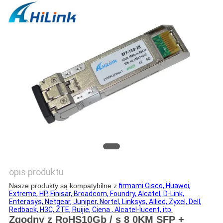
O
WYCENĘ
SITEMAP
POLITYKA
PRYWATNOŚCI
opis produktu
Nasze produkty są kompatybilne z
firmami Cisco, Huawei,
Extreme, HP, Finisar, Broadcom, Foundry, Alcatel, D-Link,
Enterasys, Netgear, Juniper, Nortel, Linksys, Allied, Zyxel, Dell,
Redback, H3C, ZTE, Ruijie, Ciena , Alcatel-lucent, itp.
Zgodny z
RoHS10Gb
/ s 8
0KM
SFP +