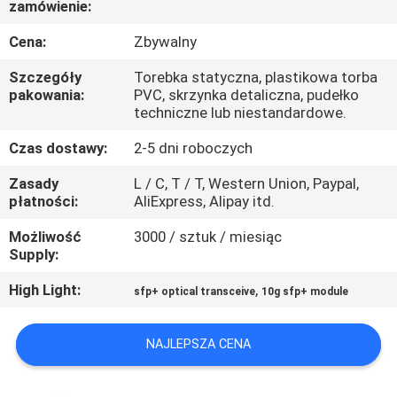
zamówienie:
KONTROLA
Cena:
Zbywalny
JAKOŚCI
Szczegóły
Torebka statyczna, plastikowa torba
pakowania:
PVC, skrzynka detaliczna, pudełko
techniczne lub niestandardowe.
SKONTAKTUJ
Czas dostawy:
2-5 dni roboczych
SIĘ
Zasady
L / C, T / T, Western Union, Paypal,
Z
płatności:
AliExpress, Alipay itd.
NAMI
Możliwość
3000 / sztuk / miesiąc
Supply:
NOWOŚCI
High Light:
,
sfp+ optical transceive
10g sfp+ module
SPRAWY
NAJLEPSZA CENA
POPROŚ