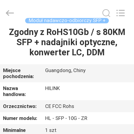
Shenzhen
HiLink
Technology
Co.,Ltd..
All
Moduł nadawczo-odbiorczy SFP +
Rights
Reserved.
Zgodny z RoHS10Gb / s 80KM
DO
SFP + nadajniki optyczne,
DOMU
konwerter LC, DDM
PRODUKTY
Miejsce
Guangdong, Chiny
pochodzenia:
O
NAS
Nazwa
HILINK
handlowa:
Orzecznictwo:
CE FCC Rohs
WYCIECZKA
PO
Numer modelu:
HL - SFP - 10G - ZR
FABRYCE
Minimalne
1 szt