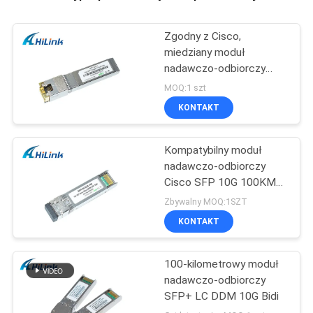
Zgodny z Cisco,
miedziany moduł
nadawczo-odbiorczy
SFP + 10G SFP -10G-T
MOQ:1 szt
złącze RJ45
KONTAKT
Kompatybilny moduł
nadawczo-odbiorczy
Cisco SFP 10G 100KM
26db Dwdm SFP +
Zbywalny MOQ:1SZT
KONTAKT
100-kilometrowy moduł
nadawczo-odbiorczy
SFP+ LC DDM 10G Bidi