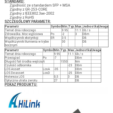
STANDARD:
Zgodność ze standardem SFP + MSA
Zgodny z GR-253-CORE
Zgodny z IEEE802.3ae-2002
Zgodny z RoHS
SZCZEGÓŁOWY PARAMETR:
Parametr
Symbol
Min.
Typ.
Max.
Jednostka
Uwaga
Temat dnia roboczego
9.95
11.1
Gb / s
Zdrowaśka. Moc wyjściowa
Po
-2
3
DBm
Współczynnik ekstynkcji
ER
3.5
DB
Współczynnik tłumienia w trybie
30
DB
bocznym
Parametr
Symbol
Min.
Typ.
Max.
Jednostka
Uwaga
Temat dnia roboczego
9.95
11.1
Gb / s
Przeciążać
Po
-7
DBm
Długość fali środka wejścia
Λ
1550
Nm
Czułość odbiornika
-23
DBm
LOS Assert
LosA
-35
DBm
LOS De-assert
LosD
-25
DBm
Histereza LOS
0,5
3
DB
Optyczna utrata zwrotu
27
DB
POKAZ PRODUKTU: