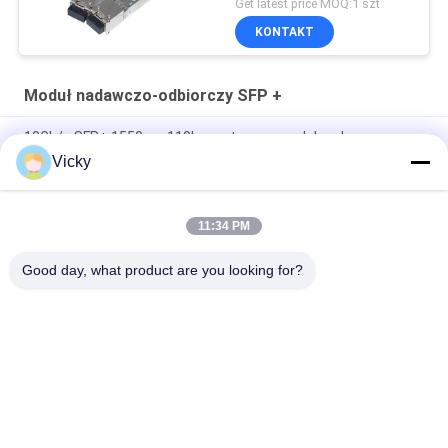
Get latest price MOQ:1 szt
KONTAKT
Moduł nadawczo-odbiorczy SFP +
10Gb/s SFP+ 1550nm 110km optyczny moduł nadawczo-
odbiorczy Zgodny z RoHS
Vicky
25Gbps BIDI 40KM 1270/1310nm 40KM APD LC DOM
Transceiver 25G Ethernet Optyczne Transceivery
11:34 PM
25Gb/s SFP28 BIDI 60km 1295/1309nm LC DDM Transceiver
Good day, what product are you looking for?
popularne kategorie
Wszystko
Moduł Nadawczo-
Moduł Nadawczo-
Odbiorczy
Odbiorczy SFP
Moduł Nadawczo-
Moduł CWDM Mux 
Odbiorczy SFP +
Demux