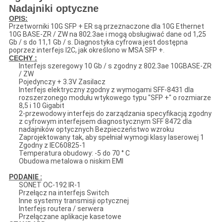
Nadajniki optyczne
OPIS:
Przetworniki 10G SFP + ER są przeznaczone dla 10G Ethernet
10G BASE-ZR / ZW na 802.3ae i mogą obsługiwać dane od 1,25
Gb / s do 11,1 Gb / s. Diagnostyka cyfrowa jest dostępna
poprzez interfejs I2C, jak określono w MSA SFP +.
CECHY :
Interfejs szeregowy 10 Gb / s zgodny z 802.3ae 10GBASE-ZR
/ ZW
Pojedynczy + 3.3V Zasilacz
Interfejs elektryczny zgodny z wymogami SFF-8431 dla
rozszerzonego modułu wtykowego typu "SFP +" o rozmiarze
8,5 i 10 Gigabit
2-przewodowy interfejs do zarządzania specyfikacją zgodny
z cyfrowym interfejsem diagnostycznym SFF 8472 dla
nadajników optycznych Bezpieczeństwo wzroku
Zaprojektowany tak, aby spełniał wymogi klasy laserowej 1
Zgodny z IEC60825-1
Temperatura obudowy: -5 do 70 ° C
Obudowa metalowa o niskim EMI
PODANIE :
SONET OC-192 IR-1
Przełącz na interfejs Switch
Inne systemy transmisji optycznej
Interfejs routera / serwera
Przełączane aplikacje kasetowe