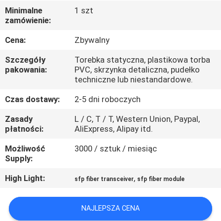
Minimalne
1 szt
zamówienie:
KONTROLA
JAKOŚCI
Cena:
Zbywalny
Szczegóły
Torebka statyczna, plastikowa torba
SKONTAKTUJ
pakowania:
PVC, skrzynka detaliczna, pudełko
techniczne lub niestandardowe.
SIĘ
Czas dostawy:
2-5 dni roboczych
Z
Zasady
L / C, T / T, Western Union, Paypal,
NAMI
płatności:
AliExpress, Alipay itd.
Możliwość
3000 / sztuk / miesiąc
NOWOŚCI
Supply:
High Light:
,
sfp fiber transceiver
sfp fiber module
SPRAWY
NAJLEPSZA CENA
POPROŚ