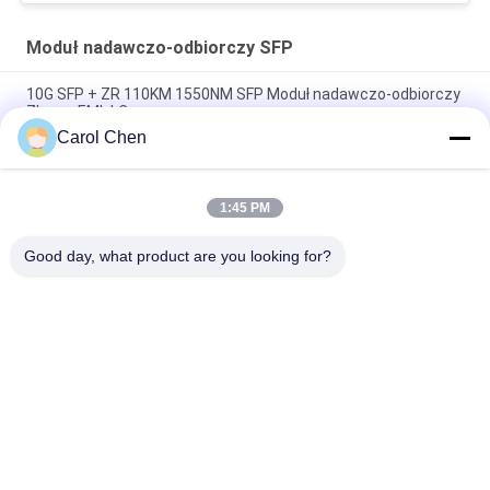
Moduł nadawczo-odbiorczy SFP
10G SFP + ZR 110KM 1550NM SFP Moduł nadawczo-odbiorczy
Złącze EML LC
Carol Chen
Moduł światłowodowy Deplex LC SM Fibre 100G Duża
odległość 100 km z DDM
1:45 PM
Moduł nadawczo-odbiorczy 10G SFP 850nm 300M Podwójne
złącze LC SFP-10G-SR
Good day, what product are you looking for?
popularne kategorie
Wszystko
Moduł Nadawczo-
Moduł Nadawczo-
Odbiorczy
Odbiorczy SFP
Moduł Nadawczo-
Moduł CWDM Mux 
Odbiorczy SFP +
Demux