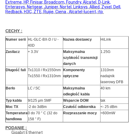
Extreme, HP, Finisar, Broadcom, Foundry, Alcatel, D-Link,
Enterasys, Netgear, Juniper, Nortel, Linksys, Allied, Zyxel, Dell,
Redback, H3C, ZTE, Ruijie, Ciena , Alcatel-lucent, itp.
CECHY :
Numer serii
HL-GLC-BX-D / U -
Nazwa dostawcy
HiLink
40D
Zasilacz
+ 3.3V
Maksymalna
1.25G
szybkość transmisji
danych
Długość fali
Tx1310 / Rx1550nm
Komponenty
1310nm
Tx1550 / Rx1310nm
optyczne
nadajnik
laserowy DFB
Berło
LC / SC
Maksymalna
40 km
odległość kabla
Typ kabla
9/125 μm SMF
Wsparcie DOM
tak
Moc TX
-2 do 3dBm
Czułość odbiornika
<- 25 dBm
Temperatura
0 do 70 ° C (32 do
Rozpraszanie mocy
<600mW
handlowa
158 ° F)
PODANIE :
Gigabit Ethernet