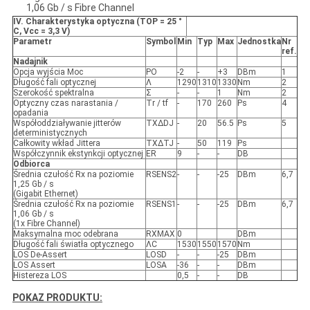
1,06 Gb / s Fibre Channel
IV.
Charakterystyka optyczna (TOP = 25 °
C, Vcc = 3,3 V)
Parametr
Symbol
Min
Typ
Max
Jednostka
Nr
ref.
Nadajnik
Opcja wyjścia Moc
PO
-2
-
+3
DBm
1
Długość fali optycznej
Λ
1290
1310
1330
Nm
2
Szerokość spektralna
Σ
-
-
1
Nm
2
Optyczny czas narastania /
Tr / tf
-
170
260
Ps
4
opadania
Współoddziaływanie jitterów
TXΔDJ
-
20
56.5
Ps
5
deterministycznych
Całkowity wkład Jittera
TXΔTJ
-
50
119
Ps
Współczynnik ekstynkcji optycznej
ER
9
-
-
DB
Odbiorca
Średnia czułość Rx na poziomie
RSENS2
-
-
-25
DBm
6,7
1,25 Gb / s
(Gigabit Ethernet)
Średnia czułość Rx na poziomie
RSENS1
-
-
-25
DBm
6,7
1,06 Gb / s
(1x Fibre Channel)
Maksymalna moc odebrana
RXMAX
0
DBm
Długość fali światła optycznego
ΛC
1530
1550
1570
Nm
LOS De-Assert
LOSD
-
-
-25
DBm
LOS Assert
LOSA
-36
-
-
DBm
Histereza LOS
0,5
-
-
DB
POKAZ PRODUKTU: