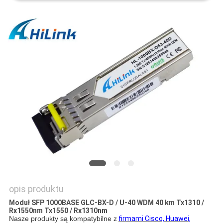
O
WYCENĘ
SITEMAP
POLITYKA
PRYWATNOŚCI
opis produktu
Moduł SFP 1000BASE GLC-BX-D / U-40 WDM 40 km Tx1310 /
Rx1550nm Tx1550 / Rx1310nm
Nasze produkty są kompatybilne z
firmami Cisco, Huawei,