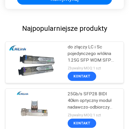
Najpopularniejsze produkty
do złączy LC i Sc
pojedynczego włókna
1.25G SFP WDM SFP
Moduł nadawczo-
Zbywalny MOQ:1 szt
odbiorczy
KONTAKT
25Gb/s SFP28 BIDI
40km optyczny moduł
nadawczo-odbiorczy
25G BIDI SFP28 40KM
Zbywalny MOQ:1 szt
Ethernet
KONTAKT