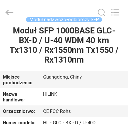
Shenzhen
HiLink
Technology
Co.,Ltd..
All
Moduł nadawczo-odbiorczy SFP
Rights
Reserved.
Moduł SFP 1000BASE GLC-
DO
BX-D / U-40 WDM 40 km
DOMU
Tx1310 / Rx1550nm Tx1550 /
PRODUKTY
Rx1310nm
O
Miejsce
Guangdong, Chiny
pochodzenia:
NAS
Nazwa
HILINK
handlowa:
WYCIECZKA
Orzecznictwo:
CE FCC Rohs
PO
FABRYCE
Numer modelu:
HL - GLC - BX - D / U-40D