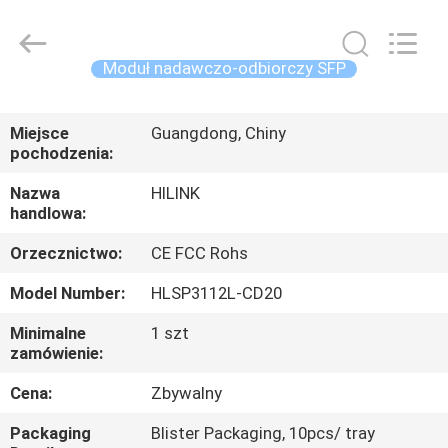
Shenzhen
HiLink
Technology
Co.,Ltd..
All
Moduł nadawczo-odbiorczy SFP
Rights
Reserved.
DO
Miejsce
Guangdong, Chiny
DOMU
pochodzenia:
Nazwa
HILINK
PRODUKTY
handlowa:
Orzecznictwo:
CE FCC Rohs
O
Model Number:
HLSP3112L-CD20
NAS
Minimalne
1 szt
zamówienie:
WYCIECZKA
PO
Cena:
Zbywalny
FABRYCE
Packaging
Blister Packaging, 10pcs/ tray