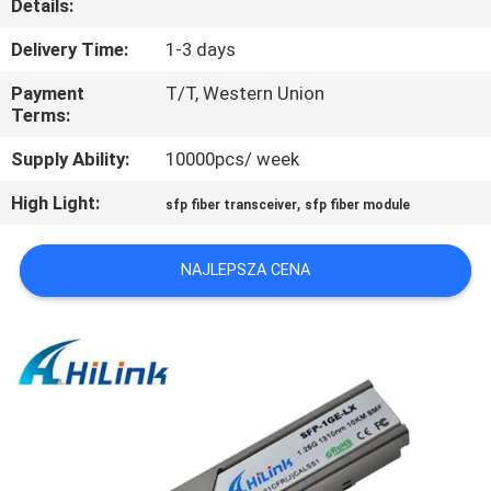
Details:
KONTROLA
Delivery Time:
1-3 days
JAKOŚCI
Payment
T/T, Western Union
Terms:
SKONTAKTUJ
Supply Ability:
10000pcs/ week
SIĘ
High Light:
,
sfp fiber transceiver
sfp fiber module
Z
NAMI
NAJLEPSZA CENA
NOWOŚCI
SPRAWY
POPROŚ