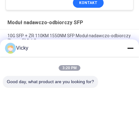
KONTAKT
Moduł nadawczo-odbiorczy SFP
10G SFP + ZR 110KM 1550NM SFP Moduł nadawczo-odbiorczy
Złącze EML LC
Vicky
Moduł światłowodowy Deplex LC SM Fibre 100G Duża
odległość 100 km z DDM
3:20 PM
Moduł nadawczo-odbiorczy 10G SFP 850nm 300M Podwójne
złącze LC SFP-10G-SR
Good day, what product are you looking for?
popularne kategorie
Wszystko
Moduł Nadawczo-
Moduł Nadawczo-
Odbiorczy
Odbiorczy SFP
Moduł Nadawczo-
Moduł CWDM Mux 
Odbiorczy SFP +
Demux