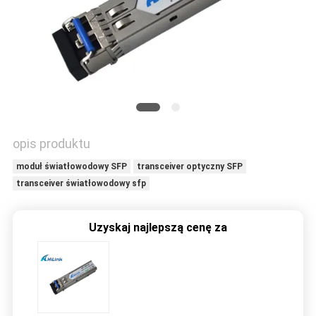
O
WYCENĘ
SITEMAP
POLITYKA
opis produktu
PRYWATNOŚCI
moduł światłowodowy SFP
transceiver optyczny SFP
transceiver światłowodowy sfp
Uzyskaj najlepszą cenę za