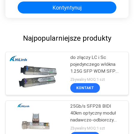
Kontyntynuj
Najpopularniejsze produkty
do złączy LC i Sc
pojedynczego włókna
1.25G SFP WDM SFP
Moduł nadawczo-
Zbywalny MOQ:1 szt
odbiorczy
KONTAKT
25Gb/s SFP28 BIDI
40km optyczny moduł
nadawczo-odbiorczy
25G BIDI SFP28 40KM
Zbywalny MOQ:1 szt
Ethernet