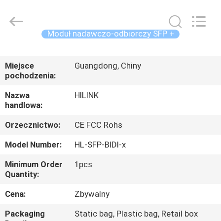
Shenzhen
HiLink
Technology
Co.,Ltd..
All
Moduł nadawczo-odbiorczy SFP +
Rights
Reserved.
DO
Miejsce
Guangdong, Chiny
DOMU
pochodzenia:
Nazwa
HILINK
PRODUKTY
handlowa:
Orzecznictwo:
CE FCC Rohs
O
Model Number:
HL-SFP-BIDI-x
NAS
Minimum Order
1pcs
Quantity:
WYCIECZKA
PO
Cena:
Zbywalny
FABRYCE
Packaging
Static bag, Plastic bag, Retail box