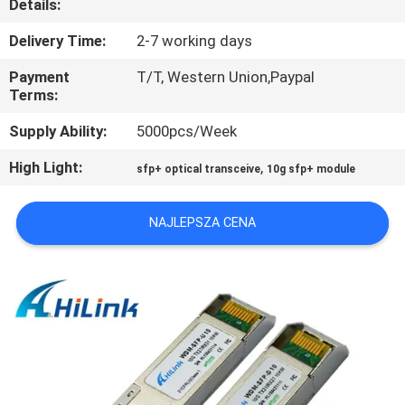
Details:
KONTROLA
Delivery Time:
2-7 working days
JAKOŚCI
Payment
T/T, Western Union,Paypal
Terms:
SKONTAKTUJ
Supply Ability:
5000pcs/Week
SIĘ
High Light:
,
sfp+ optical transceive
10g sfp+ module
Z
NAMI
NAJLEPSZA CENA
NOWOŚCI
SPRAWY
POPROŚ