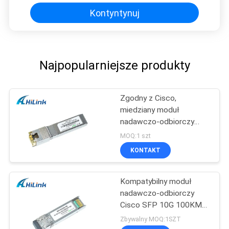
Kontyntynuj
Najpopularniejsze produkty
Zgodny z Cisco,
miedziany moduł
nadawczo-odbiorczy
SFP + 10G SFP -10G-T
MOQ:1 szt
złącze RJ45
KONTAKT
Kompatybilny moduł
nadawczo-odbiorczy
Cisco SFP 10G 100KM
26db Dwdm SFP +
Zbywalny MOQ:1SZT