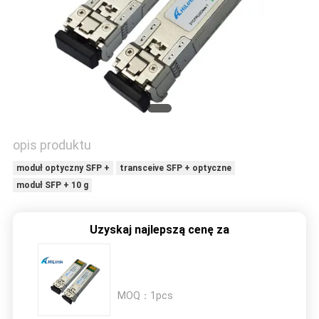
O
WYCENĘ
SITEMAP
POLITYKA
opis produktu
PRYWATNOŚCI
moduł optyczny SFP +
transceive SFP + optyczne
moduł SFP + 10 g
Uzyskaj najlepszą cenę za
MOQ：
1pcs