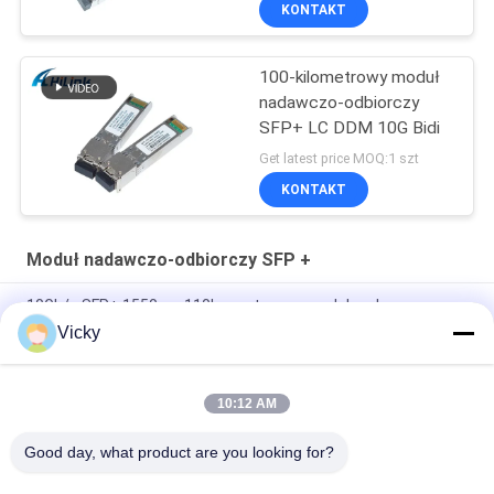
KONTAKT
100-kilometrowy moduł
nadawczo-odbiorczy
SFP+ LC DDM 10G Bidi
Get latest price MOQ:1 szt
KONTAKT
Moduł nadawczo-odbiorczy SFP +
10Gb/s SFP+ 1550nm 110km optyczny moduł nadawczo-
odbiorczy Zgodny z RoHS
Vicky
25Gbps BIDI 40KM 1270/1310nm 40KM APD LC DOM
Transceiver 25G Ethernet Optyczne Transceivery
10:12 AM
25Gb/s SFP28 BIDI 60km 1295/1309nm LC DDM Transceiver
Good day, what product are you looking for?
popularne kategorie
Wszystko