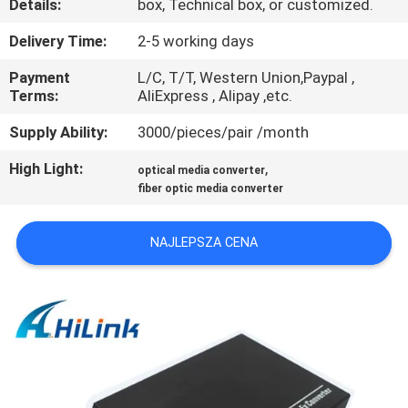
Details:
box, Technical box, or customized.
KONTROLA
Delivery Time:
2-5 working days
JAKOŚCI
Payment
L/C, T/T, Western Union,Paypal ,
Terms:
AliExpress , Alipay ,etc.
SKONTAKTUJ
Supply Ability:
3000/pieces/pair /month
SIĘ
High Light:
,
optical media converter
Z
fiber optic media converter
NAMI
NAJLEPSZA CENA
NOWOŚCI
SPRAWY
POPROŚ