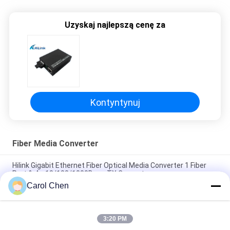
Uzyskaj najlepszą cenę za
Kontyntynuj
Fiber Media Converter
Hilink Gigabit Ethernet Fiber Optical Media Converter 1 Fiber
Port & 4 x 10/100/1000Base TX Converter
Carol Chen
Hilink 4-port 10/100/1000BASE-TX+1000Base-FX
Przemysłowy przełącznik Ethernet
3:20 PM
Bidi WDM pojedynczy konwerter nośnika światłowodowego