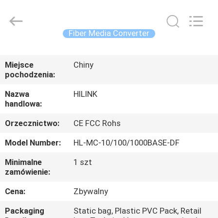
Shenzhen
HiLink
Technology
Co.,Ltd..
All
Fiber Media Converter
Rights
Reserved.
DO
Miejsce
Chiny
DOMU
pochodzenia:
Nazwa
HILINK
PRODUKTY
handlowa:
Orzecznictwo:
CE FCC Rohs
O
Model Number:
HL-MC-10/100/1000BASE-DF
NAS
Minimalne
1 szt
zamówienie:
WYCIECZKA
PO
Cena:
Zbywalny
FABRYCE
Packaging
Static bag, Plastic PVC Pack, Retail