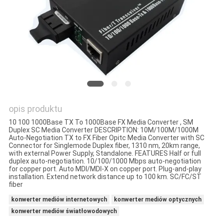
O
WYCENĘ
SITEMAP
POLITYKA
PRYWATNOŚCI
opis produktu
10 100 1000Base TX To 1000Base FX Media Converter , SM
Duplex SC Media Converter DESCRIPTION: 10M/100M/1000M
Auto-Negotiation TX to FX Fiber Opitc Media Converter with SC
Connector for Singlemode Duplex fiber, 1310 nm, 20km range,
with external Power Supply, Standalone. FEATURES Half or full
duplex auto-negotiation. 10/100/1000 Mbps auto-negotiation
for copper port. Auto MDI/MDI-X on copper port. Plug-and-play
installation. Extend network distance up to 100 km. SC/FC/ST
fiber
konwerter mediów internetowych
konwerter mediów optycznych
konwerter mediów światłowodowych