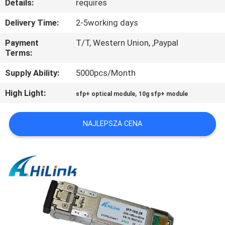
Details:
requires
KONTROLA
Delivery Time:
2-5working days
JAKOŚCI
Payment
T/T, Western Union, ,Paypal
Terms:
SKONTAKTUJ
Supply Ability:
5000pcs/Month
SIĘ
High Light:
,
sfp+ optical module
10g sfp+ module
Z
NAMI
NAJLEPSZA CENA
NOWOŚCI
SPRAWY
POPROŚ