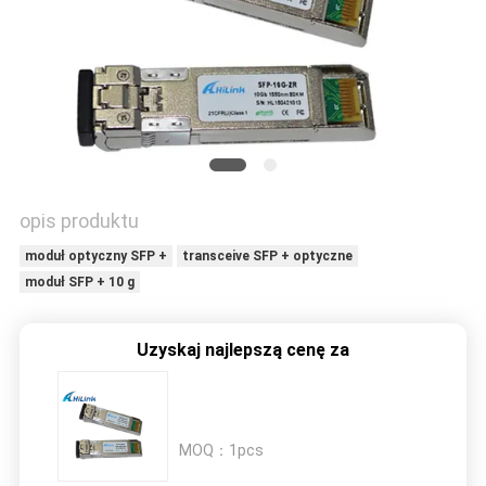
O
WYCENĘ
SITEMAP
POLITYKA
opis produktu
PRYWATNOŚCI
moduł optyczny SFP +
transceive SFP + optyczne
moduł SFP + 10 g
Uzyskaj najlepszą cenę za
MOQ：
1pcs