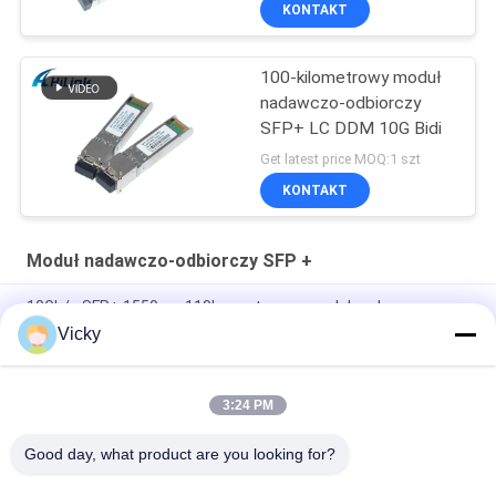
KONTAKT
100-kilometrowy moduł
nadawczo-odbiorczy
SFP+ LC DDM 10G Bidi
Get latest price MOQ:1 szt
KONTAKT
Moduł nadawczo-odbiorczy SFP +
10Gb/s SFP+ 1550nm 110km optyczny moduł nadawczo-
odbiorczy Zgodny z RoHS
Vicky
25Gbps BIDI 40KM 1270/1310nm 40KM APD LC DOM
Transceiver 25G Ethernet Optyczne Transceivery
3:24 PM
25Gb/s SFP28 BIDI 60km 1295/1309nm LC DDM Transceiver
Good day, what product are you looking for?
popularne kategorie
Wszystko