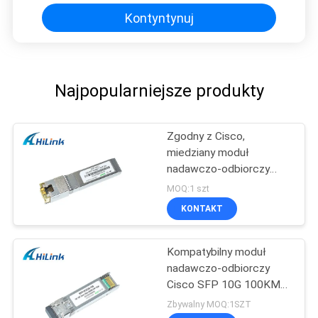
Kontyntynuj
Najpopularniejsze produkty
Zgodny z Cisco,
miedziany moduł
nadawczo-odbiorczy
SFP + 10G SFP -10G-T
MOQ:1 szt
złącze RJ45
KONTAKT
Kompatybilny moduł
nadawczo-odbiorczy
Cisco SFP 10G 100KM
26db Dwdm SFP +
Zbywalny MOQ:1SZT