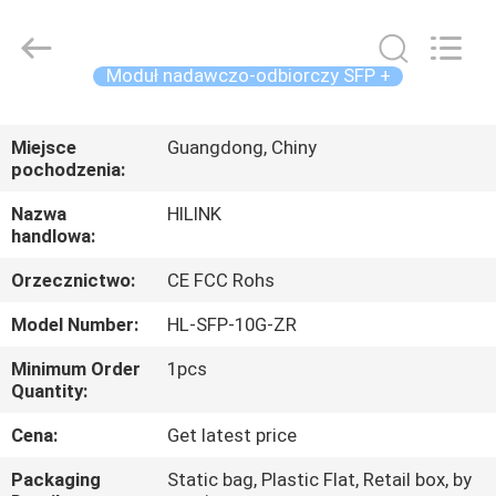
Shenzhen
HiLink
Technology
Co.,Ltd..
All
Moduł nadawczo-odbiorczy SFP +
Rights
Reserved.
DO
Miejsce
Guangdong, Chiny
DOMU
pochodzenia:
Nazwa
HILINK
PRODUKTY
handlowa:
Orzecznictwo:
CE FCC Rohs
O
Model Number:
HL-SFP-10G-ZR
NAS
Minimum Order
1pcs
Quantity:
WYCIECZKA
PO
Cena:
Get latest price
FABRYCE
Packaging
Static bag, Plastic Flat, Retail box, by