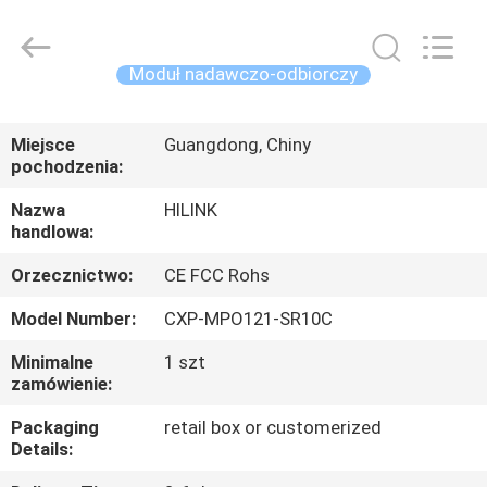
Shenzhen
HiLink
Technology
Co.,Ltd..
All
Moduł nadawczo-odbiorczy
Rights
Reserved.
DO
Miejsce
Guangdong, Chiny
DOMU
pochodzenia:
Nazwa
HILINK
PRODUKTY
handlowa:
Orzecznictwo:
CE FCC Rohs
O
Model Number:
CXP-MPO121-SR10C
NAS
Minimalne
1 szt
zamówienie:
WYCIECZKA
PO
Packaging
retail box or customerized
Details:
FABRYCE