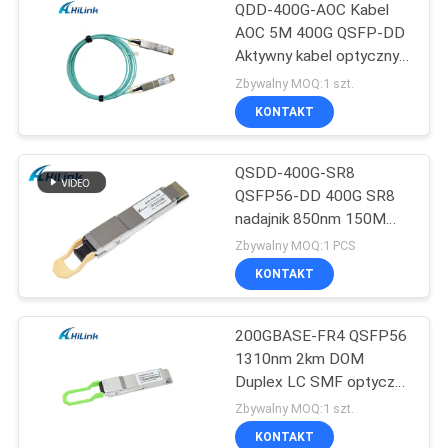
QDD-400G-AOC Kabel
AOC 5M 400G QSFP-DD
Aktywny kabel optyczny
dostosowany
Zbywalny MOQ:1 szt.
KONTAKT
QSDD-400G-SR8
QSFP56-DD 400G SR8
nadajnik 850nm 150M
MPT/MPO-16 DOM
Zbywalny MOQ:1 PCS
KONTAKT
200GBASE-FR4 QSFP56
1310nm 2km DOM
Duplex LC SMF optyczny
moduł nadawczo-
Zbywalny MOQ:1 szt.
odbiorczy
KONTAKT