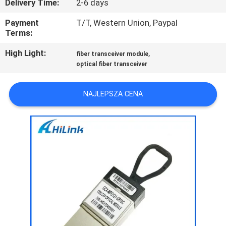
Delivery Time:
2-6 days
KONTROLA
Payment
T/T, Western Union, Paypal
Terms:
JAKOŚCI
High Light:
,
fiber transceiver module
optical fiber transceiver
SKONTAKTUJ
SIĘ
NAJLEPSZA CENA
Z
NAMI
NOWOŚCI
SPRAWY
POPROŚ