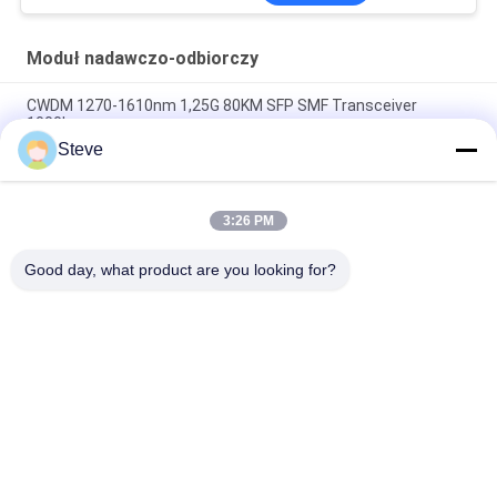
Moduł nadawczo-odbiorczy
CWDM 1270-1610nm 1,25G 80KM SFP SMF Transceiver
1000base
Steve
60-kilometrowy optyczny transceiver QSFP + Ethernet,
podłączany na gorąco, dupleks LC 40 Gb / s
3:26 PM
Złącze MPO Optyczne moduły nadawczo-odbiorcze Hilink
100G QSFP28 SR4 100M FTTX
Good day, what product are you looking for?
popularne kategorie
Wszystko
Moduł Nadawczo-
Moduł Nadawczo-
Odbiorczy
Odbiorczy SFP
Moduł Nadawczo-
Moduł CWDM Mux 
Odbiorczy SFP +
Demux