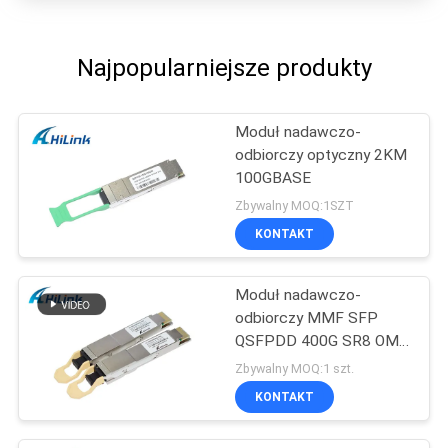
Najpopularniejsze produkty
Moduł nadawczo-
odbiorczy optyczny 2KM
100GBASE
Zbywalny MOQ:1SZT
KONTAKT
Moduł nadawczo-
odbiorczy MMF SFP
QSFPDD 400G SR8 OM3
70M OM4 100M
Zbywalny MOQ:1 szt.
KONTAKT