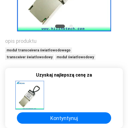
O
WYCENĘ
SITEMAP
opis produktu
moduł transceivera światłowodowego
POLITYKA
transceiver światłowodowy
moduł światłowodowy
PRYWATNOŚCI
Uzyskaj najlepszą cenę za
Kontyntynuj