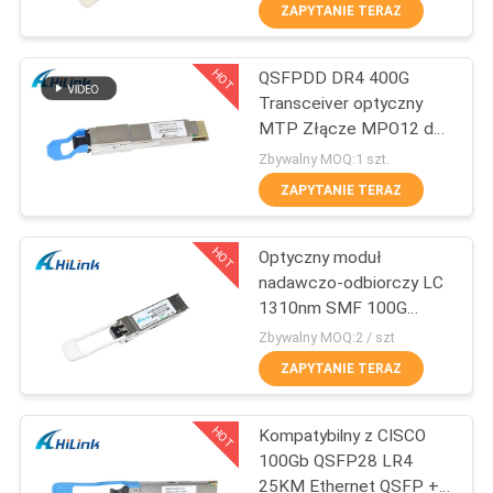
ZAPYTANIE TERAZ
KONTROLA
HOT
QSFPDD DR4 400G
JAKOŚCI
238
Transceiver optyczny
MTP Złącze MPO12 do
Moduł nadawczo-
SKONTAKTUJ
centrum danych 5G
Zbywalny MOQ:1 szt.
odbiorczy SFP +
SIĘ
ZAPYTANIE TERAZ
Z
HOT
Optyczny moduł
NAMI
nadawczo-odbiorczy LC
1310nm SMF 100G
77
QSFP28
NOWOŚCI
Zbywalny MOQ:2 / szt
Moduł CWDM Mux
ZAPYTANIE TERAZ
SPRAWY
Demux
HOT
Kompatybilny z CISCO
100Gb QSFP28 LR4
POPROŚ
25KM Ethernet QSFP +