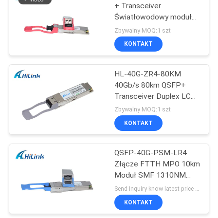
+ Transceiver
Światłowodowy moduł
72
nadawczo-odbiorczy
Zbywalny MOQ:1 szt
LVTTL
KONTAKT
Nadajnik XFP
HL-40G-ZR4-80KM
40Gb/s 80km QSFP+
Transceiver Duplex LC
Single mode DOM
Zbywalny MOQ:1 szt
KONTAKT
249
QSFP-40G-PSM-LR4
QSFP + Nadajnik
Złącze FTTH MPO 10km
Moduł SMF 1310NM
GBIC
Send Inquiry know latest price MOQ:1 sztuk
KONTAKT