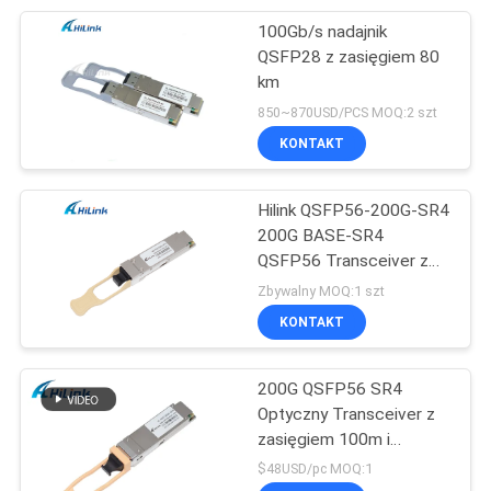
100Gb/s nadajnik
82
QSFP28 z zasięgiem 80
Bezpośrednie
km
850~870USD/PCS MOQ:2 szt
zamocowanie kabla
KONTAKT
miedzowego
Hilink QSFP56-200G-SR4
200G BASE-SR4
QSFP56 Transceiver z
102
850nm Multi-mode i
Zbywalny MOQ:1 szt
Aktywny kabel
Diagnostic Monitoring
KONTAKT
optyczny
200G QSFP56 SR4
Optyczny Transceiver z
zasięgiem 100m i
pojedynczym złączem
$48USD/pc MOQ:1
MPO12 do szybkiej