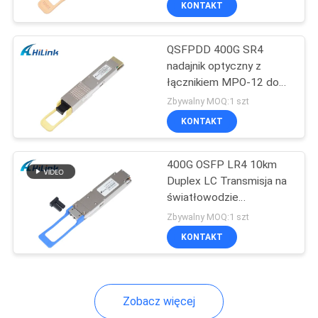
KONTAKT
55
transmisji danych
Fiber Media
QSFPDD 400G SR4
Converter
nadajnik optyczny z
łącznikiem MPO-12 do
transmisji 100m
Zbywalny MOQ:1 szt
KONTAKT
34
400G OSFP LR4 10km
Duplex LC Transmisja na
Mechaniczny
światłowodzie
jednomodowym (SMF)
przełącznik
Zbywalny MOQ:1 szt
Moduł OSFP
KONTAKT
optyczny
Zobacz więcej
39