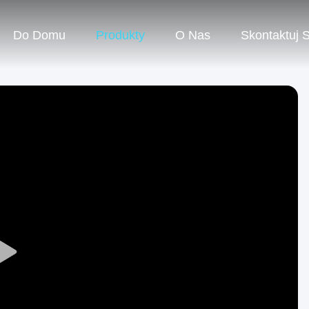
Do Domu
Produkty
O Nas
Skontaktuj 
Play
Video