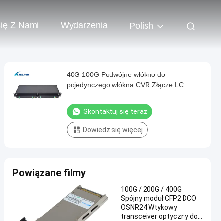
Się Z Nami
Wydarzenia
Polish
40G 100G Podwójne włókno do
pojedynczego włókna CVR Złącze LC
1310nm
Skontaktuj się teraz
Dowiedz się więcej
Powiązane filmy
100G / 200G / 400G
Spójny moduł CFP2 DCO
OSNR24 Wtykowy
transceiver optyczny do