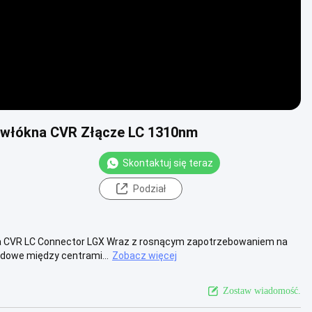
 włókna CVR Złącze LC 1310nm
Skontaktuj się teraz
Podział
ła CVR LC Connector LGX Wraz z rosnącym zapotrzebowaniem na
dowe między centrami...
Zobacz więcej
Zostaw wiadomość.