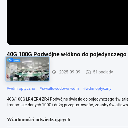
40G 100G Podwójne włókno do pojedynczego
Rozwiązanie WDM
2025-09-09
51 poglądy
#
wdm optyczne
#
światłowodowe wdm
#
wdm optyczny
40G/100G LR4 ER4 ZR4 Podwójne światło do pojedynczego świat
transmisję danych 100G i dużą przepustowość, zasoby światłowo
Wiadomości odwiedzających