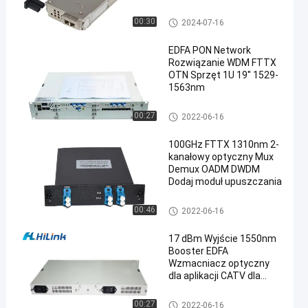
systemu DWDM
Moduł nadawczo-odbiorczy
00:30
2024-07-16
EDFA PON Network
Rozwiązanie WDM FTTX
OTN Sprzęt 1U 19'' 1529-
1563nm
Rozwiązanie WDM
00:27
2022-06-16
100GHz FTTX 1310nm 2-
kanałowy optyczny Mux
Demux OADM DWDM
Dodaj moduł upuszczania
Rozwiązanie WDM
00:46
2022-06-16
17 dBm Wyjście 1550nm
Booster EDFA
Wzmacniacz optyczny
dla aplikacji CATV dla
rozwiązania WDM
Rozwiązanie WDM
00:27
2022-06-16