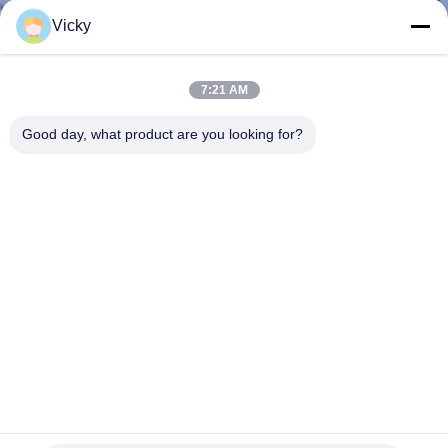
Vicky
KONTROLA
JAKOŚCI
7:21 AM
Good day, what product are you looking for?
SKONTAKTUJ
SIĘ
Z
NAMI
NOWOŚCI
SPRAWY
Niestandardowy telekomunikacyjny moduł CWDM Mux
Demux Rozdzielczość w podziale na podzespoły faliste
POPROŚ