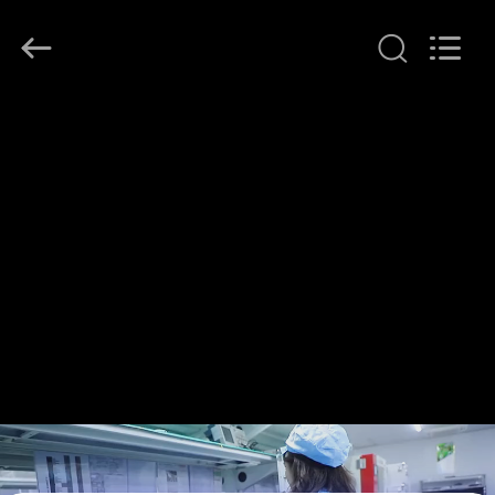
Shenzhen
HiLink
Technology
Co.,Ltd..
All
Rights
Reserved.
DO
DOMU
PRODUKTY
O
NAS
WYCIECZKA
PO
FABRYCE