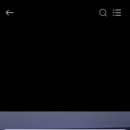
Shenzhen
HiLink
Technology
Co.,Ltd..
All
Rights
Reserved.
DO
DOMU
PRODUKTY
O
NAS
WYCIECZKA
PO
FABRYCE