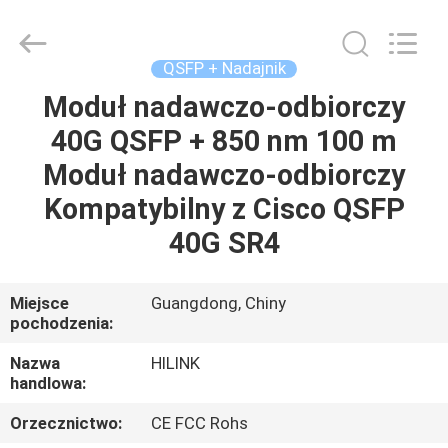
Shenzhen
HiLink
Technology
Co.,Ltd..
All
QSFP + Nadajnik
Rights
Reserved.
Moduł nadawczo-odbiorczy
DO
40G QSFP + 850 nm 100 m
DOMU
Moduł nadawczo-odbiorczy
PRODUKTY
Kompatybilny z Cisco QSFP
40G SR4
O
NAS
Miejsce
Guangdong, Chiny
pochodzenia:
WYCIECZKA
Nazwa
HILINK
handlowa:
PO
Orzecznictwo:
CE FCC Rohs
FABRYCE