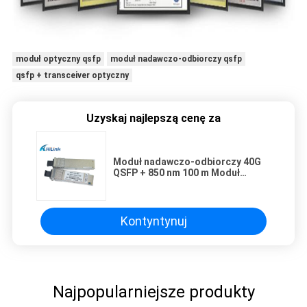
moduł optyczny qsfp
moduł nadawczo-odbiorczy qsfp
qsfp + transceiver optyczny
Uzyskaj najlepszą cenę za
Moduł nadawczo-odbiorczy 40G
QSFP + 850 nm 100 m Moduł
nadawczo-odbiorczy
Kompatybilny z Cisco QSFP 40G
SR4
Kontyntynuj
Najpopularniejsze produkty