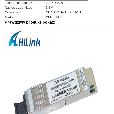
temperatura robocza
0
℃
~ +70
℃
Napięcie zasilające
3,3 V.
Orzecznictwo
CE / FCC / RoHS / TUV / UL
Marka
OEM
, Hilink
Prawdziwy produkt pokaż: