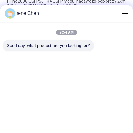
Hilink 200G QSFP56 FR4 QSFP Moduł nadawczo-odbiorczy 2km
1310nm CWDM4 DOM Duplex LC SMF
Irene Chen
Podwójny nadajnik-odbiornik CS QSFP+ DWDM 80KM 100G SMF
QSFP28-100G-ZR4 dla FTTH
9:54 AM
LC 30KM 40G ER4 QSFP + Transceiver Światłowodowy moduł
nadawczo-odbiorczy LVTTL
Good day, what product are you looking for?
popularne kategorie
Wszystko
Moduł Nadawczo-
Moduł Nadawczo-
Odbiorczy
Odbiorczy SFP
Moduł Nadawczo-
Moduł CWDM Mux 
Odbiorczy SFP +
Demux
Moduł Nadawczo-
DWDM Mux Demux
Odbiorczy X2
Nadajnik XFP
QSFP + Nadajnik