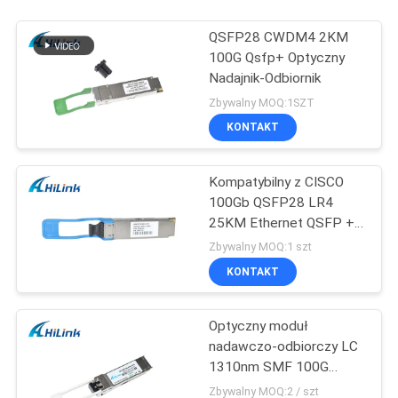
QSFP28 CWDM4 2KM
100G Qsfp+ Optyczny
Nadajnik-Odbiornik
Zbywalny MOQ:1SZT
KONTAKT
Kompatybilny z CISCO
100Gb QSFP28 LR4
25KM Ethernet QSFP +
Transceiver
Zbywalny MOQ:1 szt
KONTAKT
Optyczny moduł
nadawczo-odbiorczy LC
1310nm SMF 100G
QSFP28
Zbywalny MOQ:2 / szt