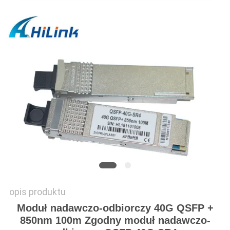
O
WYCENĘ
SITEMAP
POLITYKA
PRYWATNOŚCI
opis produktu
Moduł nadawczo-odbiorczy 40G QSFP +
850nm 100m Zgodny moduł nadawczo-