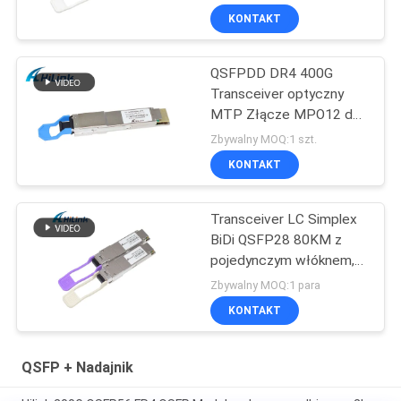
KONTAKT
QSFPDD DR4 400G
Transceiver optyczny
MTP Złącze MPO12 do
centrum danych 5G
Zbywalny MOQ:1 szt.
KONTAKT
Transceiver LC Simplex
BiDi QSFP28 80KM z
pojedynczym włóknem,
jednomodowy DDM
Zbywalny MOQ:1 para
KONTAKT
QSFP + Nadajnik