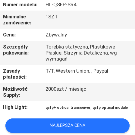
Numer modelu:
HL-QSFP-SR4
KONTROLA
Minimalne
1SZT
zamówienie:
JAKOŚCI
Cena:
Zbywalny
SKONTAKTUJ
Szczegóły
Torebka statyczna, Plastikowe
SIĘ
pakowania:
Płaskie, Skrzynia Detaliczna, wg
wymagań
Z
Zasady
T/T, Western Union, , Paypal
NAMI
płatności:
Możliwość
2000szt / miesiąc
NOWOŚCI
Supply:
High Light:
,
qsfp+ optical transceiver
qsfp optical module
SPRAWY
NAJLEPSZA CENA
POPROŚ