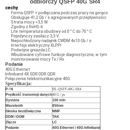
odbiorczy QSFP 40G SR4
cechy
Forma QSFP + podłączana podczas pracy na gorąco
Obsługuje 41,2 Gb / s agregowanych przepływności
Strata mocy <3,5 W.
Zgodny z RoHS-6
Lite temperatura obudowy od 0 ° C do 70 ° C
Pojedynczy zasilacz 3,3 V.
Niepochłodzony nadajnik CWDM 4x10 Gb / s
Interfejs elektryczny XLPPI
Podwójne gniazda LC
Wbudowane cyfrowe funkcje diagnostyczne, w tym
monitorowanie mocy Tx / Rx
Podanie
40G Ethernet
Infiniband 4X SDR DDR QDR
Połączenia telekomunikacyjne 40G
Specyfikacja:
P / N
HL-QSFP-40G-SR4
Prędkość transmisji danych
40 G / ps
Dystans
100 mln
Wavelenth
850nm
Głoska bezdźwięczna
MMF
DDM / DOM
TAK
Złącze
LC
Podanie
40G Ethernet / 40G Infiniband