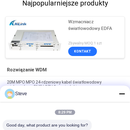
Najpopularniejsze produkty
Wzmacniacz
światłowodowy EDFA
Zbywalny MOQ:1 szt
KONTAKT
Rozwiązanie WDM
20M MPO MPO 24-rdzeniowy kabel światłowodowy
wielomodowy OM3 LSZH 3mm żeński
Steve
Rozwiązanie CWDM MUX DEMUX WDM Światłowód 1U RACK 9
+ 1 kanał
8:29 PM
LSZH OM4 Multimode MPO Breakout Cable 5M Duplex 8
włókien typu B
Good day, what product are you looking for?