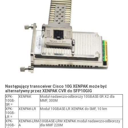
Następujący transceiver Cisco 10G XENPAK może być
alternatywny przez XENPAK CVR do SFP10GIG
XPK-
XENPAK
Moduł nadawczo-odbiorczy 10GBASE-SR X2 dla
10GB-
MMF, 300M
SR =
XPK-
XENPAK-LR
Moduł 10GBASE-LR XENPAK do SMF, 10 km
10GB-
LR =
XPK-
XENPAK-LRM-
10GBASE-LRM XENPAK moduł nadawczo-odbiorczy
10GB-
A
dla MMF 220M