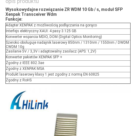
opis produktu
O
Wysokowydajne rozwiązanie ZR WDM 10 Gb / s, moduł SFP
Xenpak Transceiver Wdm
WYCENĘ
Funkcje:
Adapter XENPAK z możliwością podłączania na gorąco
Interfejs elektryczny XAUI: 4 pasy 3.125 GB
SITEMAP
Konwerter wsparcia MDIO, DOM (Digital Optics Monitoring)
Szeroko obsługuje nadajnik laserowy 850nm / 1310nm / 1550nm / DWDM
CWDM 10g
Zasilanie 5V / 3,3V i adaptowalny zasilacz (APS: 1,2V)
POLITYKA
Konwerter pakietów XENPAK SFP +
Zgodny z IEEE 802.3ae
PRYWATNOŚCI
Zgodny z XENPAK MSA
Produkt laserowy klasy 1 jest zgodny z normą EN 60825
Zgodny z RoHS