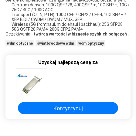
oferuje kompleksowe rozwiązanie nadawczo-odbiorcze, w tym:
Centrum danych: 100G QSFP28, 40GQSFP +, 10G SFP +, 10G /
25G / 40G / 100G AOC
Transport (OTN, PTN): 100G CFP / CFP2 / CFP4, 10G SFP + /
XFP BIDI / CWDM / DWDM / MUX, SFP
Wireless (5G fronthaul, middlehaul i backhaul): 25G SFP28,
50G QSFP28 PAM4, 200G CFP2 PAM4
Oczekiwania -
twórca wartości w biznesie szybkich połączeń
.
wdm optyczne
światłowodowe wdm
wdm optyczny
Uzyskaj najlepszą cenę za
Kontyntynuj