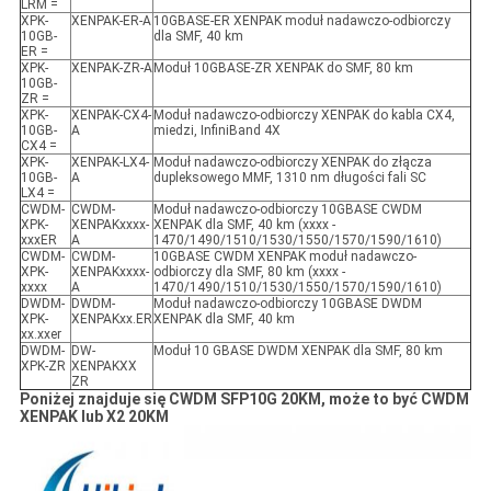
LRM =
XPK-
XENPAK-ER-A
10GBASE-ER XENPAK moduł nadawczo-odbiorczy
10GB-
dla SMF, 40 km
ER =
XPK-
XENPAK-ZR-A
Moduł 10GBASE-ZR XENPAK do SMF, 80 km
10GB-
ZR =
XPK-
XENPAK-CX4-
Moduł nadawczo-odbiorczy XENPAK do kabla CX4,
10GB-
A
miedzi, InfiniBand 4X
CX4 =
XPK-
XENPAK-LX4-
Moduł nadawczo-odbiorczy XENPAK do złącza
10GB-
A
dupleksowego MMF, 1310 nm długości fali SC
LX4 =
CWDM-
CWDM-
Moduł nadawczo-odbiorczy 10GBASE CWDM
XPK-
XENPAKxxxx-
XENPAK dla SMF, 40 km (xxxx -
xxxER
A
1470/1490/1510/1530/1550/1570/1590/1610)
CWDM-
CWDM-
10GBASE CWDM XENPAK moduł nadawczo-
XPK-
XENPAKxxxx-
odbiorczy dla SMF, 80 km (xxxx -
xxxx
A
1470/1490/1510/1530/1550/1570/1590/1610)
DWDM-
DWDM-
Moduł nadawczo-odbiorczy 10GBASE DWDM
XPK-
XENPAKxx.ER
XENPAK dla SMF, 40 km
xx.xxer
DWDM-
DW-
Moduł 10 GBASE DWDM XENPAK dla SMF, 80 km
XPK-ZR
XENPAKXX
ZR
Poniżej znajduje się CWDM SFP10G 20KM, może to być CWDM
XENPAK lub X2 20KM