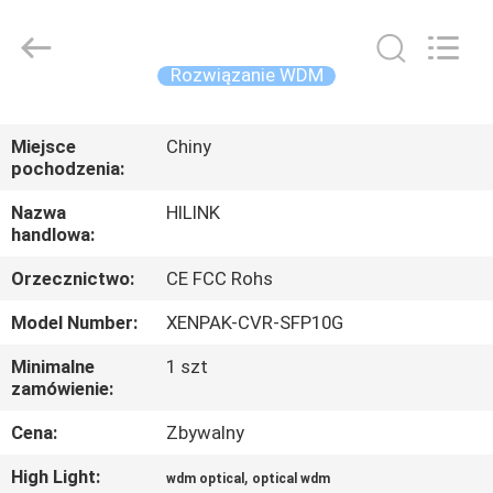
Shenzhen
HiLink
Technology
Co.,Ltd..
All
Rozwiązanie WDM
Rights
Reserved.
DO
Miejsce
Chiny
DOMU
pochodzenia:
Nazwa
HILINK
PRODUKTY
handlowa:
Orzecznictwo:
CE FCC Rohs
O
Model Number:
XENPAK-CVR-SFP10G
NAS
Minimalne
1 szt
zamówienie:
WYCIECZKA
PO
Cena:
Zbywalny
FABRYCE
High Light:
,
wdm optical
optical wdm